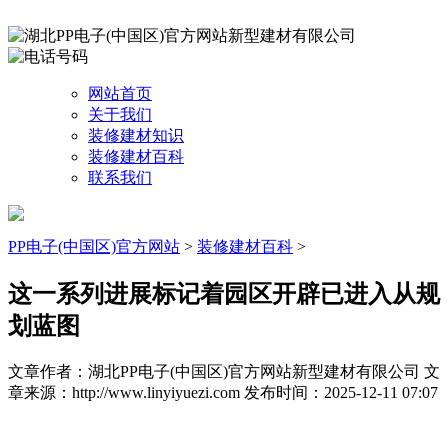
网站首页
关于我们
装修建材知识
装修建材百科
联系我们
PP电子(中国区)官方网站
>
装修建材百科
>
这一系列进展标记着园区开辟已进入从规
划蓝图
文章作者：湖北PP电子(中国区)官方网站新型建材有限公司
文
章来源：http://www.linyiyuezi.com
发布时间：2025-12-11 07:07