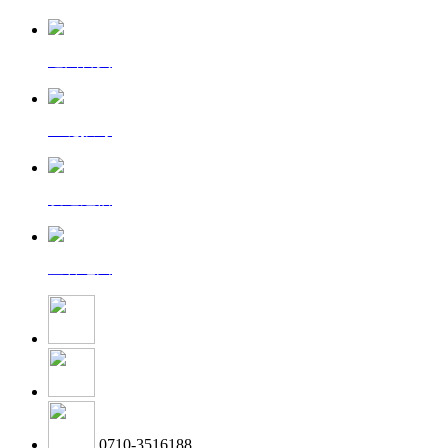
返回首页
一键拨号
发送短信
查看地图
0710-3516188