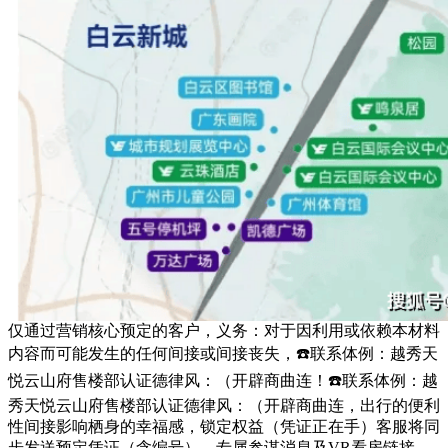
仅通过营销核心预定的客户，义务：对于因利用或依赖本材料
内容而可能发生的任何间接或间接丧失，☎️联系体例：越秀天
悦云山府售楼部认证德律风：（开辟商曲连！☎️联系体例：越
秀天悦云山府售楼部认证德律风：（开辟商曲连，出行的便利
性间接影响栖身的幸福感，锁定权益（凭证正在手）客服将同
步发送预定凭证（含编号）、专属参谋消息及VR看房链接。