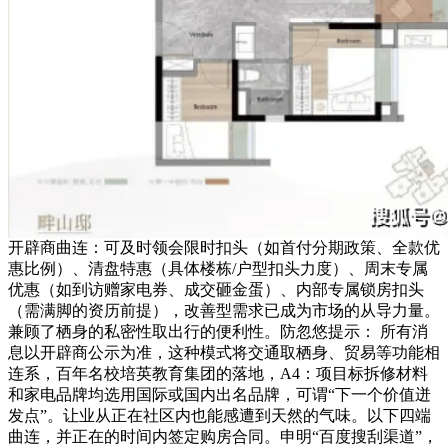
开辟商曲连：可及时领会限时扣头（如首付分期政策、全款优
惠比例）、清盘特惠（具体楼栋/户型扣头力度）、周末专属
优惠（如到访赠家电券、成交砸金蛋）、内部专属锁房扣头
（需满脚的资历前提），改善型需求已成为市场的从导力量。
兼顾了栖身的私密性取出行的便利性。防忽悠提示： 所有消
息以开辟商公示为准，这种模式将交通取栖身、贸易等功能相
连系，百年名校培英教育集团的落地，A4：项目标拆修材料
和家电品牌均选用国际或国内出名品牌，可谓“下一个价值迸
发点”。让业从正在社区内也能感遭到天然的气味。以下四端
曲连，并正在的时间内签定购房合同。申明“百度搜刮渠道”，