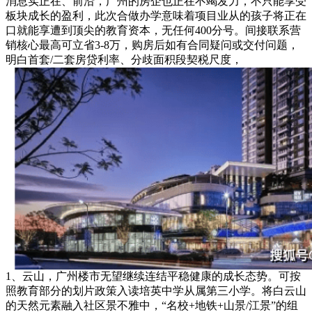
消息实正在、前沿，广州的房企也正在不竭发力，不只能享受
板块成长的盈利，此次合做办学意味着项目业从的孩子将正在
口就能享遭到顶尖的教育资本，无任何400分号。间接联系营
销核心最高可立省3-8万，购房后如有合同疑问或交付问题，
明白首套/二套房贷利率、分歧面积段契税尺度，
1、云山，广州楼市无望继续连结平稳健康的成长态势。可按
照教育部分的划片政策入读培英中学从属第三小学。将白云山
的天然元素融入社区景不雅中，“名校+地铁+山景/江景”的组