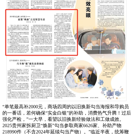
“单笔最高补2000元，商场四周的以旧换新勾当海报和导购员
的一番话，若何确保“实金白银”的补助，消费热气升腾！过后
强化严检，”一大早，看望以旧换新经验做法和工做成效。
2025贵州家拆厨卫“焕新”勾当参取商家6626家、补助产物
218990件（不含2024年延续勾当产物）。”临近半夜，统筹鞭