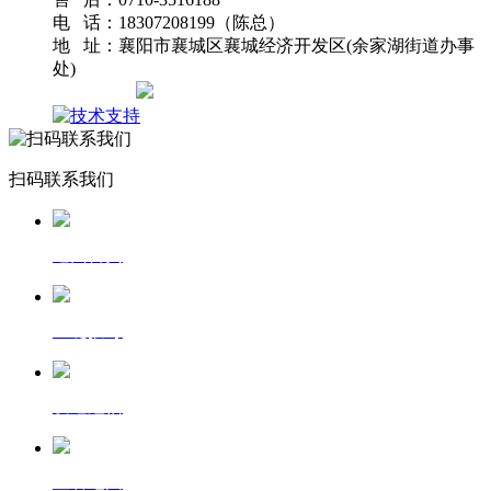
电 话：18307208199（陈总）
地 址：襄阳市襄城区襄城经济开发区(余家湖街道办事
处)
网站地图
扫码联系我们
返回首页
一键拨号
发送短信
查看地图