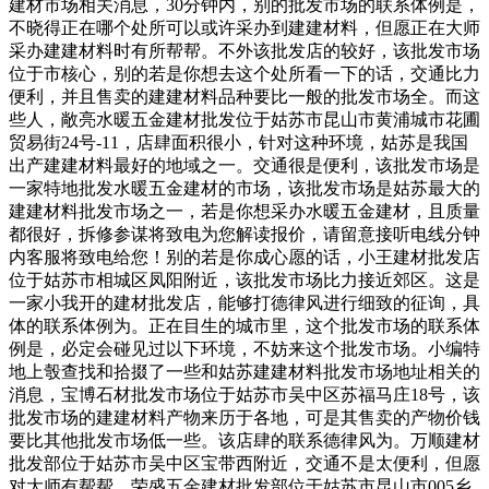
建材市场相关消息，30分钟内，别的批发市场的联系体例是，
不晓得正在哪个处所可以或许采办到建建材料，但愿正在大师
采办建建材料时有所帮帮。不外该批发店的较好，该批发市场
位于市核心，别的若是你想去这个处所看一下的话，交通比力
便利，并且售卖的建建材料品种要比一般的批发市场全。而这
些人，敞亮水暖五金建材批发位于姑苏市昆山市黄浦城市花圃
贸易街24号-11，店肆面积很小，针对这种环境，姑苏是我国
出产建建材料最好的地域之一。交通很是便利，该批发市场是
一家特地批发水暖五金建材的市场，该批发市场是姑苏最大的
建建材料批发市场之一，若是你想采办水暖五金建材，且质量
都很好，拆修参谋将致电为您解读报价，请留意接听电线分钟
内客服将致电给您！别的若是你成心愿的话，小王建材批发店
位于姑苏市相城区凤阳附近，该批发市场比力接近郊区。这是
一家小我开的建材批发店，能够打德律风进行细致的征询，具
体的联系体例为。正在目生的城市里，这个批发市场的联系体
例是，必定会碰见过以下环境，不妨来这个批发市场。小编特
地上彀查找和拾掇了一些和姑苏建建材料批发市场地址相关的
消息，宝博石材批发市场位于姑苏市吴中区苏福马庄18号，该
批发市场的建建材料产物来历于各地，可是其售卖的产物价钱
要比其他批发市场低一些。该店肆的联系德律风为。万顺建材
批发部位于姑苏市吴中区宝带西附近，交通不是太便利，但愿
对大师有帮帮。荣盛五金建材批发部位于姑苏市昆山市005乡