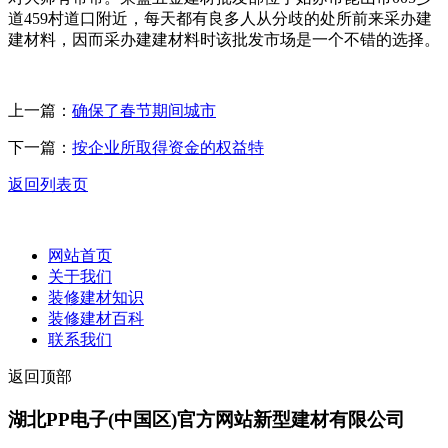
道459村道口附近，每天都有良多人从分歧的处所前来采办建
建材料，因而采办建建材料时该批发市场是一个不错的选择。
上一篇：
确保了春节期间城市
下一篇：
按企业所取得资金的权益特
返回列表页
网站首页
关于我们
装修建材知识
装修建材百科
联系我们
返回顶部
湖北PP电子(中国区)官方网站新型建材有限公司