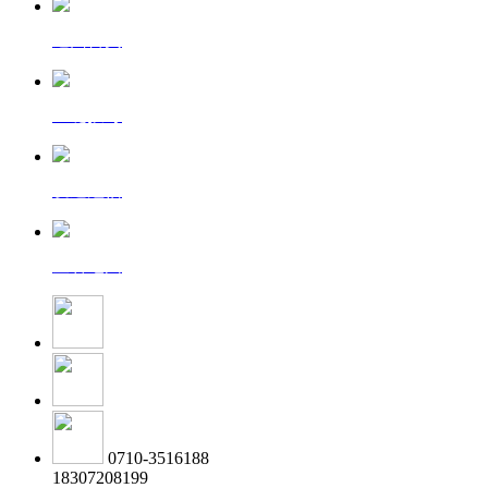
返回首页
一键拨号
发送短信
查看地图
0710-3516188
18307208199