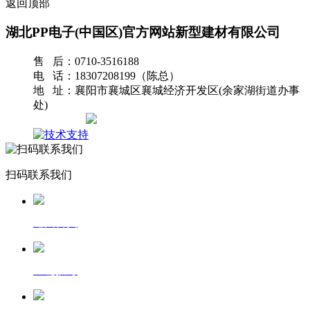
返回顶部
湖北PP电子(中国区)官方网站新型建材有限公司
售 后：0710-3516188
电 话：18307208199（陈总）
地 址：襄阳市襄城区襄城经济开发区(余家湖街道办事
处)
网站地图
扫码联系我们
返回首页
一键拨号