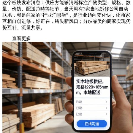
这个板块发布消息：供应方能够清晰标注产物类型、规格、数
量、价钱、配送范畴等细节，当天就有3家当地拆修公司自动
联系，就是商家的“行业消息坐”，是行业趋向变化快，让商家
互相自创进修，好正在，错失新风口；分歧品类的商家实现劣
势互补、流量共享。
查看更多