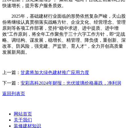
快速增长，提升客户服务质效。
2025年，基础建材行业面临的形势依然复杂严峻，天山股
份将继续认真贯彻落实战略方针、企业文化、经营理念、管理
原则等各项工作部署，坚持“稳中求进、进中提质、进中增
效”工作原则，将全年工作聚焦于三十六字工作方针，即“定战
略、调结构、谋发展，稳增长、精管理、降负债，重创新、深
改革、防风险，强党建、严监管、育人才”，全力开创高质量
发展新局面。
上一篇：
甘肃将加大绿色建材推广应用力度
下一篇：
安彩高科2024年财报：光伏玻璃价格暴跌，净利润
返回列表页
网站首页
关于我们
装修建材知识