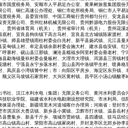
顺市国度税务局、安顺市人平易近办公室、黄果树旅逛集团股份
限公司、铜仁高速公办理处、铜仁市处所税务局、铜仁市人平易
国度税务局、县委宣传部、中国工商银行贵州都匀分行、安龙县
投资无限公司、贵州红林机械无限公司、贵州黔源电力股份无限
）、贵州省体育局（机关）、贵州省审计局（机关）、贵州花溪
着底村、宜良县狗街镇下高古马村、宜良县北古城镇陈家渡村、
补镇、师县雄壁镇雨柱村委会白兆村、新平县扬武镇、元江县曼
县妥甸镇上村、牟定县镇余新村委会施大村、建水县临安镇、红
丫呼寨村、砚山县江那镇、澜沧县糯福乡阿里村委会垂老村、宁
海县勐海镇曼袄村委会曼板村、大理市大理镇、洱源县三营镇村
花塘村、宁蒗县永宁乡落水村、贡山县丙中洛镇甲生村、喷鼻格
村、凤庆县小湾镇箐中村；市：向阳区平房乡、海淀区东升镇、
、顺义区马坡镇石家营村、大兴区黄村镇、昌平区小汤山镇酸枣
书社、汉江水利水电（集团）无限义务公司、黄河水利委员会河
科技职业学院、福建省水利水电勘测设想研究院、市水利局、信
唐徕渠办理处、新疆塔里木河道域喀什办理局；河南省：登封市
壁市淇滨区大赉店镇、新乡县小冀镇、卫辉市打水镇、温县岳村
邑县曹集乡、新县千斤乡、项城市贾岭镇、县四通镇、驻马店经
市高山镇高山村、荥阳市高山镇冢岗村、开封龙亭区北郊乡孙李