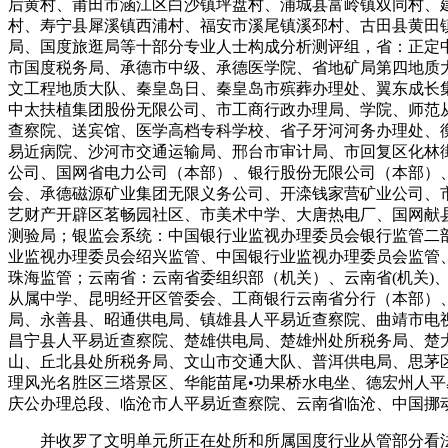
后黄村、莆田市涵江区白沙镇坪盘村、浦城县富岭镇双同村、
村、寿宁县犀溪镇西浦村、福安市溪尾镇溪邳村、古田县黄田
局、国度旅逛局等十部分专业人士构成分析测评组，省：正定
市国度税务局、承德市中级、承德医学院、省地矿局第四地质
文工程地质大队、秦皇岛日、秦皇岛市殡葬办理处、翼东成长
中太扶植集团股份无限公司、市工商行政办理局、学院、师范
查察院、送宾馆、医学高档专科学校、省子牙河河务办理处、
易近病院、沙河市交通运输局、邢台市审计局、市回复区化林
公司、国网省电力公司（本部）、银行股份无限公司（本部）
会、承德磁源矿业集团无限义务公司、开滦钱家营矿业公司、
艺财产开辟区茗畅园社区、市美术中学、大唐热电厂、国网献
测验局；银监会系统：中国银行业监视办理委员会银行监管二
业监视办理委员会绍兴监管、中国银行业监视办理委员会监管
珠海监管；云南省：云南省委组织部（机关）、云南省(机关)
从属中学、昆明经开区管委会、工商银行云南省分行（本部）
局、永善县、昭通供电局、镇雄县人平易近查察院、曲靖市电
昌宁县人平易近查察院、楚雄供电局、楚雄州处所税务局、楚
山、丘北县处所税务局、文山市交通大队、普洱供电局、思茅
理风光名胜区三塔景区、华能苗尾•功果桥水电坐、德宏州人
庆公办理总段、临沧市人平易近查察院、云南省临沧、中国挪
并收罗了文明单元所正在处所和所属国度行业从管部分看法