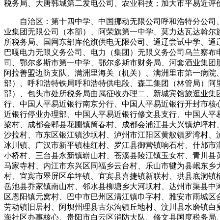
税务局、大唐韩城第二发电公司、农业科技；加大市平易近评
自治区：第十四中学、中国挪动无限公司呼和浩特分公司、赛
业集团无限公司（本部）、阿荣旗第一中学、莫力达瓦达斡尔
所税务局、国网东部库伦旗供电无限公司、通辽尝试中学、通
巴嘎电力无限义务公司、电力（集团）无限义务公司乌兰察布
司、鄂尔多斯市第一中学、鄂尔多斯市财务局、河套酒业集团
阿拉善盟边防支队、满洲里海关（机关）、满洲里市第一病院
部）、呼和浩特铁局呼和浩特供电段、森工集团（林管局）阿
部）、包头市处所税务局曲属征收办理二、新城宾馆旅逛业集
行、中国人平易近银行南京分行、中国人平易近银行开封市核
近银行停业办理部、中国人平易近银行修文县支行、中国人平
梁村、成都会郫县花圃镇筒春村、成都会浦江县大兴镇炉坪村
沙拉村、市东区银江镇沙坝村、泸州市江阳区黄舣镇罗湾村、
冰川镇、广汉市新平镇桂红村、罗江县御营镇响石村、什邡市
小桥村、三台县永新镇崭山村、苍溪县陵江镇玉女村、青川县
马家寺村、内江市东兴区同福乡云台村、乐山市犍为县岷东乡
村、宜宾市翠屏区牟坪镇、宜宾县喜捷镇新联村、珙县底洞镇
岳池县乔家镇南山村、邻水县柳塘乡大河坝村、达州市渠县中
区恩阳镇元窝村、巴中市巴州区清江镇巾字村、雅安市雨城区
劳动镇旧居村、阿坝州理县古尔沟镇丘地村、汶川县水磨镇白
海社区办事核心、贵阳市白云区消防大队、修文县国度税务局