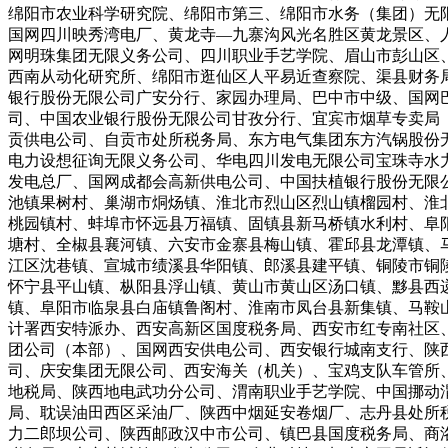
绵阳市农业科学研究院、绵阳市第三、绵阳市水务（集团）无
国网四川映秀湾电厂、黄龙寺—九寨沟风光名胜区黄龙景区、
网明珠集团无限义务公司、四川职业手艺学院、眉山市彭山区
西南从动化研究所、绵阳市逛仙区人平易近查察院、渠县财务
银行股份无限公司广安分行、家园办理局、巴中市中级、国网
司、中国农业银行股份无限公司甘孜分行、宜宾市烟草专卖局
贡供电公司、自贡市处所税务局、东方电气集团东方汽锅股份
电力设想征询无限义务公司、华电四川发电无限公司宝珠寺水
发电总厂、国网成都会高新供电公司、中国扶植银行股份无限
池镇果树村、巢湖市烔炀镇、淮北市烈山区烈山镇榴园村、淮
桃园镇村、蚌埠市怀远县万福镇、固镇县新马桥镇水利村、阜
塘村、全椒县襄河镇、六安市金寨县梅山镇、霍邱县龙潭镇、
江区沈巷镇、宣城市绩溪县华阳镇、郎溪县建平镇、铜陵市铜
怀宁县平山镇、枞阳县浮山镇、黄山市黄山区汤口镇、黟县西
镇、阜阳市临泉县白庙镇鲁阁村、淮南市凤台县新集镇、马鞍
计署西安特派办、西安高新区国度税务局、西安市红专南社区
团公司（本部）、国网西安供电公司、西安银行城南支行、陕
司、庆安集团无限公司、西安海关（机关）、宝鸡支队车管所
地税局、陕西地电武功分公司、渭南职业手艺学院、中国挪动
局、耽误油田西区采油厂、陕西中烟延安卷烟厂、志丹县处所
力二郎坝公司、陕西邮政汉中市公司、镇巴县国度税务局、商