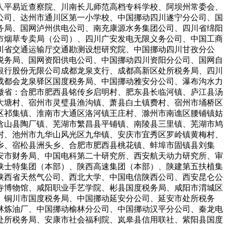
人平易近查察院、川南长儿师范高档专科学校、阿坝州常委会、
公司、达州市通川区第一小学校、中国挪动四川遂宁分公司、国
务局、国网泸州供电公司、南充康源水务集团公司、四川省绵阳
市烟草专卖局（公司）、四川广安发电无限义务公司、中国工商
川省交通运输厅交通勘测设想研究院、中国挪动四川甘孜分公
税务局、国网资阳供电公司、中国挪动四川资阳分公司、国网自
银行股份无限公司成都龙泉支行、成都高新区处所税务局、四川
成都会龙泉驿区国度税务局、中国挪动雅安分公司、瀑布沟水力
徽省：合肥市肥西县铭传乡启明村、肥东县长临河镇、庐江县汤
大塘村、宿州市灵璧县渔沟镇、萧县白土镇费村、宿州市埇桥区
区祁集镇、淮南市大通区洛河镇王庄村、滁州市南谯区腰铺镇姑
含山县陶厂镇、芜湖市繁昌县平铺镇、南陵县三里镇、芜湖市鸠
村、池州市九华山风光区九华镇、安庆市宜秀区罗岭镇黄梅村、
乡、宿松县洲头乡、合肥市肥西县桃花镇、蚌埠市固镇县刘集
安市财务局、中国电科第二十研究所、西安航天动力研究所、审
陕士特集团（本部）、陕西高速集团（本部）、陕建第五扶植集
陕西省天然气公司、西北大学、中国电信陕西公司、西安昆仑公
寺博物馆、咸阳职业手艺学院、彬县国度税务局、咸阳市渭城区
、铜川市国度税务局、中国挪动延安分公司、延安市处所税务
林炼油厂、中国挪动榆林分公司、中国挪动汉平分公司、秦龙电
处所税务局、安康市社会福利院、岚皋县信用联社、紫阳县国度