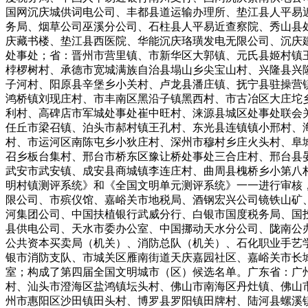
国网沉庆城供词电公司、丰都县道运输办理所、垫江县人平易
务局、烟草公司巫溪分公司、石柱县人平易近查察院、秀山县
庆藏书楼、垫江县西医院、华能沉庆珞璜发电无限公司、沉庆
处事处；省：晋州市营里镇、市新华区大郭镇、元氏县姬村镇
桲椤树村、承德市宽城满族自治县塌山乡尖宝山村、兴隆县兴
子河村、阳原县辛堡乡小关村、卢龙县潘庄镇、抚宁县驻操营
鸿桥镇刘现庄村、市丰南区黑沿子镇黑西村、市古冶区大庄坨
利村、高碑店市军城处事处崔中旺村、涞源县城区处事处联会
任丘市梁召镇、泊头市郝村镇王孔村、东光县连镇镇小邢村、
村、市运河区南陈屯乡小狄庄村、深州市穆村乡庄火头村、阜
召乡板台集村、邢台市桥东区豫让桥处事处三合庄村、邢台县
武安市武安镇、成安县商城镇李连庄村、曲周县槐桥乡小第八
明村镇测评系统》和《全国文明单元测评系统》一一进行审核
限公司、市殡仪馆、嘉峪关市地税局、酒钢宏兴公司镜铁山矿
河集团公司、中国扶植银行武威分行、白银市国度税务局、国
县供电公司、天水市委办公室、中国挪动天水分公司、陇南公
公共资本买卖局（机关）、消防总队（机关）、石化职业手艺
银市消防支队、市城关区雁南街道天庆嘉园社区、嘉峪关市长
室；构成了第四届全国文明城市（区）候选名单。广东省：广
村、汕头市澄海区盐鸿镇坛头村、佛山市南海区丹灶镇、佛山
州市惠阳区沙田镇田头村、博罗县罗阳镇田牌村、陆河县螺溪