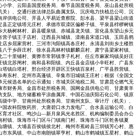
心小学、云阳县国度税务局、奉节县国度税务局、巫山县处所税
机关）、交通行政法律总队曲属支队、沉庆电力扶植总公司、沉
南岸供电公司、开县人平易近查察院、彭水县、梁平县梁山街道
定县正定镇塔元庄村、承德市双滦区偏桥子镇、平泉县桲椤树镇
乡大杨树林村、蔚县暖泉镇、赤城县龙关镇、宣化县东望山乡元
肖营子镇王子店村、迁西县兴城镇、滦南县宋道口镇、玉田县鸦
让店乡屈家营村、三河市泃阳镇高各庄村、永清县刘街乡土楼胜
县八于乡薛庄村、徐水县高林村镇麒麟店村、肃宁县梁家村镇、
北二十里铺村、黄骅市常郭镇李子札村、任丘市麻家坞镇吴好庄
庄镇北苏闸村、南和县和阳镇、内丘县金店镇小辛旺村、广县东
白塔镇白塔村、邢台经济开辟区王快镇百泉村、广平县胜营镇、
乡寿东村、定州市高蓬镇、辛集市旧城镇王庄村；根据《全国文
单元候选名单的公示通知：市城关区地税二局、甘肃昆仑燃气无
掖市财务局、金昌市处所税务局、国网金昌供电公司、甘肃黄羊
防支队、地方储蓄粮平凉曲属库、中国石油庆阳石化公司、镇原
高级中学、甘南州处所税务局、甘南州支队、审计厅（机关）、
中国农科院牧药所、大唐碧口水力发电厂、合水县运输公司、白
区育才社区、鸣沙山—新月泉风光名胜区、机构编制委员会办公
南村镇、珠海市斗门区斗门镇南门村、珠海市斗门区乾务镇夏
仙塘镇、大埔县百侯镇侯北村、梅州市蕉岭县三圳镇芳心村、惠
山市东凤镇、中山市南朗镇翠亨村、鹤山市鹤城镇五星村、鹤山