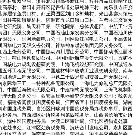
县蒋村镇双全村、淇县北阳镇高楼新庄村、辉县市孟庄镇南李庄
处高寨村、濮阳市开辟区昆吾街道处事处韩庄村、南乐县寺庄乡
县赤眉镇鱼贯口村、商丘梁园区刘口乡刘灿村、光山县寨河镇杜
正阳县实阳镇庞桥村、济源市五龙口镇山口村、兰考县三义寨乡
第七研究院、航天科工第二研究院第二总体设想部、中航工业贵
集团）无限义务公司、中国石油山东发卖分公司、中国石油川庆
无限公司、国网新疆电力公司、国网浙江省电力公司、平高集团
团国华电力无限义务公司、神华神东煤炭集团无限义务公司、中
江西上饶分公司、中国挪动四川眉山分公司、中国挪动浙江丽水
公司、鞍山钢铁集团公司、中国国际航空股份无限公司、五矿本
、国核电力规划设想研究院、上海飞机设想研究院、中国诚通东
国五环工程无限公司、中国建材蚌埠玻璃工业设想研究院、南车
集团地道工程无限公司、中铁二十四局集团安徽工程无限公司、
南京际华三五二一特种配备无限公司、上海电力修制总厂无限公
司、中国近海物流无限公司、中建钢构无限公司、上海飞机制制
办理无限义务公司、西安高压电器研究院无限义务公司；税务系
局、福建省闽侯县国度税务局、江西省宜丰县国度税务局、湖南
宾市国度税务局、自治区日喀则市国度税务局办税办事厅、陕西
度税务局、市西城区处所税务局第四税务所、山西省长治市处所
区、渝中区国度税务局、大渡口区审计局、江北区桥街道处事
街道处事处、江津区处所税务局、沉庆合川发电公司、永川区国
经开区交通局、潼南第一中学校、荣昌县、梁平县交通委员会、