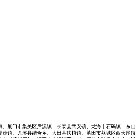
、厦门市集美区后溪镇、长泰县武安镇、龙海市石码镇、东山
夏茂镇、尤溪县结合乡、大田县扶植镇、莆田市荔城区西天尾镇