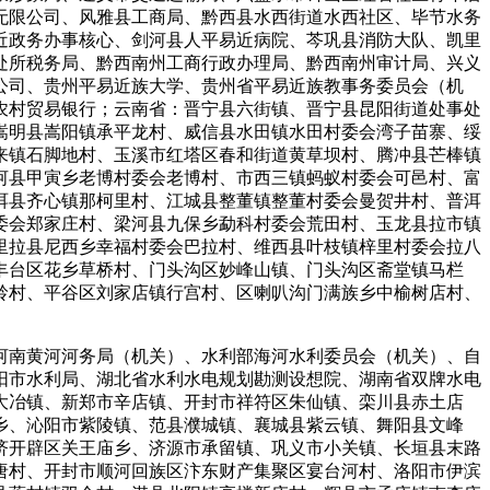
无限公司、风雅县工商局、黔西县水西街道水西社区、毕节水务
近政务办事核心、剑河县人平易近病院、芩巩县消防大队、凯里
处所税务局、黔西南州工商行政办理局、黔西南州审计局、兴义
公司、贵州平易近族大学、贵州省平易近族教事务委员会（机
农村贸易银行；云南省：晋宁县六街镇、晋宁县昆阳街道处事处
嵩明县嵩阳镇承平龙村、威信县水田镇水田村委会湾子苗寨、绥
来镇石脚地村、玉溪市红塔区春和街道黄草坝村、腾冲县芒棒镇
河县甲寅乡老博村委会老博村、市西三镇蚂蚁村委会可邑村、富
洱县齐心镇那柯里村、江城县整董镇整董村委会曼贺井村、普洱
委会郑家庄村、梁河县九保乡勐科村委会荒田村、玉龙县拉市镇
里拉县尼西乡幸福村委会巴拉村、维西县叶枝镇梓里村委会拉八
丰台区花乡草桥村、门头沟区妙峰山镇、门头沟区斋堂镇马栏
岭村、平谷区刘家店镇行宫村、区喇叭沟门满族乡中榆树店村、
南黄河河务局（机关）、水利部海河水利委员会（机关）、自
阳市水利局、湖北省水利水电规划勘测设想院、湖南省双牌水电
大冶镇、新郑市辛店镇、开封市祥符区朱仙镇、栾川县赤土店
乡、沁阳市紫陵镇、范县濮城镇、襄城县紫云镇、舞阳县文峰
济开辟区关王庙乡、济源市承留镇、巩义市小关镇、长垣县末路
唐村、开封市顺河回族区汴东财产集聚区宴台河村、洛阳市伊滨