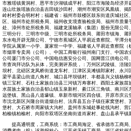
市雅瑶镇黄洞村、恩平市沙湖镇成平村、阳江市海陵岛经济开
连山壮族瑶族自治县吉田镇沙田村、潮州市潮安区凤凰镇、揭
岭村村委会明村村；福建省：福州市鼓楼区鼓东街道庆城社区
区、福州市处所税务局、福州收支境查验检疫局、福州市质量
处、漳州市处所税务局、福建龙溪轴承（集团）股份无限公司
三明分行、三明市中级、三明市处所税务局、莆田市镇海、莆
东水电开辟无限公司、宁德市蕉城区人平易近查察院、平潭分
学院从属第一小学、厦家世一中学、福建省人平易近查察院（
市烟草专卖局（公司）、中国工商银行福州南门支行、中国农
公司厦门市分公司、中国电信惠安分公司、国网晋江供电公司
市查询拜访队为从体，完美测评系统，：万州区武陵镇、涪陵
坝村、北碚区龙凤桥街道龙车村、江津区吴滩镇郎家村、永川
梁平县梁山街道八角村、城口县坪坝镇村、丰都县兴义镇杨柳
镇三宝村、石柱土家族自治县三河镇万寿寨村、酉阳土家族苗
水苗族土家族自治县郁山镇玉泉新村、綦江区三角镇、南川区
远堡镇、黑山县八道壕镇、阜新市细河区四合镇、开原市庆云
市沈北新区兴隆台街道烟台村、法库县五台子镇任家窝堡村、
堡村、大石桥市周家镇大沟村、盖州市东城处事处线沟村、营
柏榆镇柏榆村、向阳市双塔区坐南街道肖家村、盘山县承平镇
提高通明度，工商系统：市工商局海淀、省承德市工商局、
消费者申（投）诉举报核心、江苏省无锡工商局、浙江省杭州