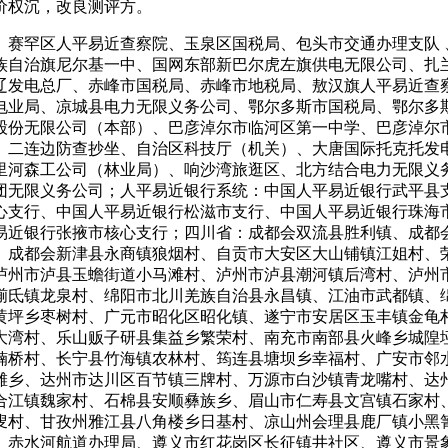
价权沉，改良测评方。
罕区人平易近查察院、玉泉区国税局、包头市交通办理支队 
族自治旗尼尔基一中、国网东部新巴尔虎左旗供电无限公司、扎
辽发电总厂、赤峰市国税局、赤峰市地税局、敖汉旗人平易近查
电业局、凉城县电力无限义务公司、鄂尔多斯市国税局、鄂尔多
股份无限公司（本部）、巴彦淖尔市临河区第一中学、巴彦淖尔
、二连边防查抄坐、自治区科技厅（机关）、大唐国际托克托发
里河森工公司（林业局）、响沙湾旅逛区、北方结合电力无限义
团无限义务公司；人平易近银行系统：中国人平易近银行武平县
心支行、中国人平易近银行松滋市支行、中国人平易近银行珠海
易近银行张掖市核心支行；四川省：成都会双流县胜利镇、成都
、成都会新津县永商镇狼烟村、自贡市大安区大山铺镇江姐村、
泸州市泸县玉蟾街道小马滩村、泸州市泸县潮河镇后湾村、泸州
湔氐镇龙泉村、绵阳市北川羌族自治县永昌镇、江油市武都镇、
黄坪乡枣树村、广元市昭化区昭化镇、遂宁市安居区玉丰镇金龟
大湾村、乐山贩子研县集益乡繁荣村、南充市南部县火峰乡城隍
楠桥村、长宁县竹海镇农林村、筠连县塘坝乡幸福村、广安市邻
滩乡、达州市达川区百节镇三牌村、万源市白沙镇青龙嘴村、达
合江镇魏家村、石棉县安顺彝族乡、眉山市仁寿县文宫镇石家村
叟村、甘孜州雅江县八角楼乡日基村、凉山州会理县鹿厂镇小黑
、赤水河航道办理局、遵义市红花岗区长征镇井社区、遵义市景