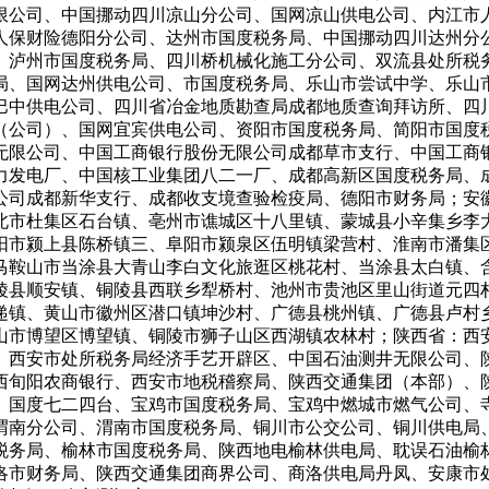
限公司、中国挪动四川凉山分公司、国网凉山供电公司、内江市
人保财险德阳分公司、达州市国度税务局、中国挪动四川达州分
、泸州市国度税务局、四川桥机械化施工分公司、双流县处所税
局、国网达州供电公司、市国度税务局、乐山市尝试中学、乐山
巴中供电公司、四川省冶金地质勘查局成都地质查询拜访所、四
（公司）、国网宜宾供电公司、资阳市国度税务局、简阳市国度
无限公司、中国工商银行股份无限公司成都草市支行、中国工商
力发电厂、中国核工业集团八二一厂、成都高新区国度税务局、
公司成都新华支行、成都收支境查验检疫局、德阳市财务局；安
北市杜集区石台镇、亳州市谯城区十八里镇、蒙城县小辛集乡李
阳市颍上县陈桥镇三、阜阳市颍泉区伍明镇梁营村、淮南市潘集
马鞍山市当涂县大青山李白文化旅逛区桃花村、当涂县太白镇、
陵县顺安镇、铜陵县西联乡犁桥村、池州市贵池区里山街道元四
递镇、黄山市徽州区潜口镇坤沙村、广德县桃州镇、广德县卢村
山市博望区博望镇、铜陵市狮子山区西湖镇农林村；陕西省：西
、西安市处所税务局经济手艺开辟区、中国石油测井无限公司、
西旬阳农商银行、西安市地税稽察局、陕西交通集团（本部）、
、国度七二四台、宝鸡市国度税务局、宝鸡中燃城市燃气公司、
渭南分公司、渭南市国度税务局、铜川市公交公司、铜川供电局
税务局、榆林市国度税务局、陕西地电榆林供电局、耽误石油榆
洛市财务局、陕西交通集团商界公司、商洛供电局丹凤、安康市