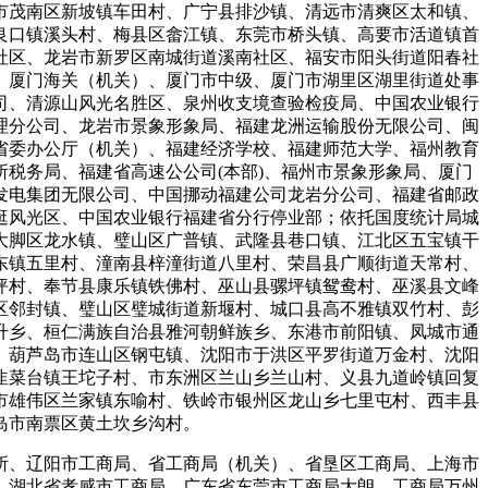
市茂南区新坡镇车田村、广宁县排沙镇、清远市清爽区太和镇、
良口镇溪头村、梅县区畲江镇、东莞市桥头镇、高要市活道镇首
社区、龙岩市新罗区南城街道溪南社区、福安市阳头街道阳春社
、厦门海关（机关）、厦门市中级、厦门市湖里区湖里街道处事
司、清源山风光名胜区、泉州收支境查验检疫局、中国农业银行
理分公司、龙岩市景象形象局、福建龙洲运输股份无限公司、闽
省委办公厅（机关）、福建经济学校、福建师范大学、福州教育
税务局、福建省高速公公司(本部)、福州市景象形象局、厦门
发电集团无限公司、中国挪动福建公司龙岩分公司、福建省邮政
逛风光区、中国农业银行福建省分行停业部；依托国度统计局城
大脚区龙水镇、璧山区广普镇、武隆县巷口镇、江北区五宝镇干
东镇五里村、潼南县梓潼街道八里村、荣昌县广顺街道天常村、
坪村、奉节县康乐镇铁佛村、巫山县骡坪镇鸳鸯村、巫溪县文峰
区邻封镇、璧山区璧城街道新堰村、城口县高不雅镇双竹村、彭
升乡、桓仁满族自治县雅河朝鲜族乡、东港市前阳镇、凤城市通
、葫芦岛市连山区钢屯镇、沈阳市于洪区平罗街道万金村、沈阳
韭菜台镇王坨子村、市东洲区兰山乡兰山村、义县九道岭镇回复
市雄伟区兰家镇东喻村、铁岭市银州区龙山乡七里屯村、西丰县
岛市南票区黄土坎乡沟村。
、辽阳市工商局、省工商局（机关）、省垦区工商局、上海市
、湖北省孝感市工商局、广东省东莞市工商局大朗、工商局万州