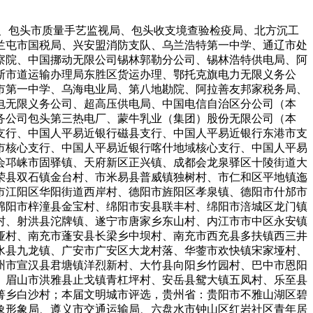
、包头市质量手艺监视局、包头收支境查验检疫局、北方沉工
兰屯市国税局、兴安盟消防支队、乌兰浩特第一中学、通辽市处
察院、中国挪动无限公司锡林郭勒分公司、锡林浩特供电局、阿
斯市道运输办理局东胜区货运办理、鄂托克旗电力无限义务公
市第一中学、乌海电业局、第八地勘院、阿拉善友邦家税务局、
电无限义务公司、超高压供电局、中国电信自治区分公司（本
务公司包头第三热电厂、蒙牛乳业（集团）股份无限公司（本
支行、中国人平易近银行磁县支行、中国人平易近银行东港市支
市核心支行、中国人平易近银行喀什地域核心支行、中国人平易
会邛崃市固驿镇、天府新区正兴镇、成都会龙泉驿区十陵街道大
荣县双石镇金台村、市米易县普威镇独树村、市仁和区平地镇迤
市江阳区华阳街道西岸村、德阳市旌阳区孝泉镇、德阳市什邡市
绵阳市梓潼县金宝村、绵阳市安县联丰村、绵阳市涪城区龙门镇
村、射洪县沱牌镇、遂宁市唐家乡东山村、内江市市中区永安镇
垭村、南充市蓬安县长梁乡中坝村、南充市西充县多扶镇西三井
水县九龙镇、广安市广安区大龙村落、华蓥市欢快镇宋家垭村、
州市宣汉县君塘镇洋烈新村、大竹县向阳乡竹园村、巴中市恩阳
、眉山市洪雅县止戈镇青杠坪村、安岳县鸳大镇五凤村、乐至县
箐乡白沙村；本届文明城市评选，贵州省：贵阳市不雅山湖区碧
象形象局、遵义市交通运输局、六盘水市钟山区红岩社区青年居