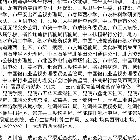
建瓯市房道镇平和平静村、邵武市水北镇、武平县平川镇、上杭
镇、龙海市角美镇鸿渐村；环保部、国度卫生计生委、住建部、
中学、市平安出产监视办理局、市春风西小学、市农林科学研究
大队、国网供电公司、阳原县人平易近查察院、中国电信市分公
集团无限义务公司、市第一中学、市成长和委员会、市工人病院
从属学校、省长途通信传输局传输局、中国扶植银行分行、地方
衡水市第二中学、衡水市处所税务局、中国邮政储蓄银行衡水市
街道建西一社区、市第一病院、市交通运输局、美食林商贸集团
、省石津灌区办理局、中国石油华北油田公司通信公司、北方凌
市公扶植办理处、市北区乔屯街道草场街社区、市中级、中国联
县供电公司、黄骅市、邢台市国度税务局、省眼科病院、市、博
部、中国银行业监视办理委员会监管局、中国银行业监视办理委
、中国银行业监视办理委员会吐鲁番监管、招商银行青岛市南支
、审计署昆明特派办（机关）、云南省沥青油料储蓄保障核心、华
、昆明学院、昆明市五华区翠湖社区、昆明市盘龙区社区、昆明
视局、曲靖公办理总段、沾益县、云南燃料一厂、玉溪工业财贸
大军范学院从属小学、红河州审计局、红河州国度税务局、红河
区倒生根社区、景东县国度税务局、华能糯扎涉水电坐、华能景
平易近查察院、芒市生齿和打算生育局、云南机场集团丽江机场
动临沧分公司、大理市西大街社区。
，四川省：成都会人平易近查察院、成都会第二人平易近病院、