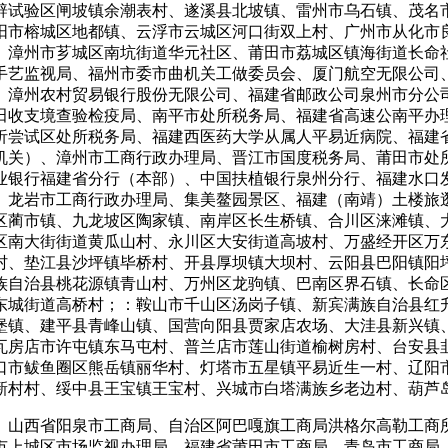
辟试验区闸坡镇余潮表村、遂溪县北坡镇、雷州市乌石镇、茂名
阳市榕城区地都镇、云浮市云城区河口街双上村、广州市从化市
、漳州市芗城区南坑街道华元社区、莆田市荔城区镇海街道长命
手艺监视局、福州市委市曲机关工做委员会、厦门航空无限公司
、漳州农村贸易银行股份无限公司、福建省邮政公司泉州市分公
田收支境查验检疫局、南平市处所税务局、福建省高速公南平办
析尝试区处所税务局、福建西医药大学从属人平易近病院、福建
机关）、漳州市工商行政办理局、晋江市国度税务局、莆田市处所
业银行福建省分行（本部）、中国扶植银行泉州分行、福建水口
、龙岩市工商行政办理局、集美鳌园景区、福建（南靖）土楼旅
区蔺市镇、九龙坡区陶家镇、南岸区长生桥镇、合川区涞滩镇、
区南大街街道黄瓜山村、永川区大安街道高坡村、万盛经开区万
村、垫江县沙坪镇毕桥村、开县厚坝镇大坝村、云阳县巴阳镇阳
族自治县桃花源镇青山村、万州区龙驹镇、巴南区界石镇、长命
东城街道高桥村；：鞍山市千山区汤岗子镇、新宾满族自治县红
堡镇、建平县青峰山镇、国营向阳县贾家店农场、大洼县新兴镇
瓦房店市许屯镇东马屯村、普兰店市莲山街道榆树房村、台安县
口市鲅鱼圈区熊岳镇丽华村、灯塔市五星镇平易近生一村、辽阳
新村村、绥中县王宝镇王宝村、兴城市白塔满族乡老边村、葫芦
山西省阳泉市工商局、自治区阿巴嘎旗工商局洪格尔高勒工商所
市上城区市场监视办理局、福建省莆田市工商局、青岛市工商局