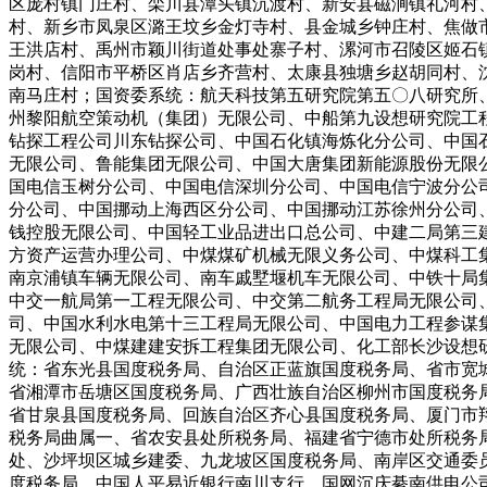
区庞村镇门庄村、栾川县潭头镇沉渡村、新安县磁涧镇礼河村
村、新乡市凤泉区潞王坟乡金灯寺村、县金城乡钟庄村、焦做
王洪店村、禹州市颖川街道处事处寨子村、漯河市召陵区姬石
岗村、信阳市平桥区肖店乡齐营村、太康县独塘乡赵胡同村、
南马庄村；国资委系统：航天科技第五研究院第五〇八研究所
州黎阳航空策动机（集团）无限公司、中船第九设想研究院工
钻探工程公司川东钻探公司、中国石化镇海炼化分公司、中国
无限公司、鲁能集团无限公司、中国大唐集团新能源股份无限
国电信玉树分公司、中国电信深圳分公司、中国电信宁波分公
分公司、中国挪动上海西区分公司、中国挪动江苏徐州分公司
钱控股无限公司、中国轻工业品进出口总公司、中建二局第三
方资产运营办理公司、中煤煤矿机械无限义务公司、中煤科工
南京浦镇车辆无限公司、南车戚墅堰机车无限公司、中铁十局
中交一航局第一工程无限公司、中交第二航务工程局无限公司
司、中国水利水电第十三工程局无限公司、中国电力工程参谋
无限公司、中煤建建安拆工程集团无限公司、化工部长沙设想
统：省东光县国度税务局、自治区正蓝旗国度税务局、省市宽
省湘潭市岳塘区国度税务局、广西壮族自治区柳州市国度税务
省甘泉县国度税务局、回族自治区齐心县国度税务局、厦门市
税务局曲属一、省农安县处所税务局、福建省宁德市处所税务
处、沙坪坝区城乡建委、九龙坡区国度税务局、南岸区交通委
度税务局、中国人平易近银行南川支行、国网沉庆綦南供电公