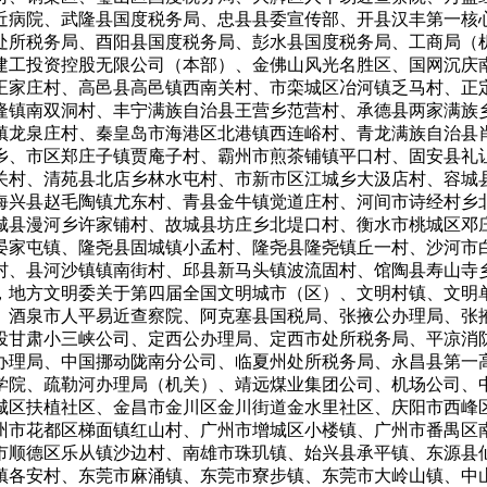
近病院、武隆县国度税务局、忠县县委宣传部、开县汉丰第一核
处所税务局、酉阳县国度税务局、彭水县国度税务局、工商局（
建工投资控股无限公司（本部）、金佛山风光名胜区、国网沉庆
王家庄村、高邑县高邑镇西南关村、市栾城区冶河镇乏马村、正
隆镇南双洞村、丰宁满族自治县王营乡范营村、承德县两家满族
镇龙泉庄村、秦皇岛市海港区北港镇西连峪村、青龙满族自治县
乡、市区郑庄子镇贾庵子村、霸州市煎茶铺镇平口村、固安县礼
关村、清苑县北店乡林水屯村、市新市区江城乡大汲店村、容城
海兴县赵毛陶镇尤东村、青县金牛镇觉道庄村、河间市诗经村乡
城县漫河乡许家铺村、故城县坊庄乡北堤口村、衡水市桃城区邓
晏家屯镇、隆尧县固城镇小孟村、隆尧县隆尧镇丘一村、沙河市
村、县河沙镇镇南街村、邱县新马头镇波流固村、馆陶县寿山寺
，地方文明委关于第四届全国文明城市（区）、文明村镇、文明
、酒泉市人平易近查察院、阿克塞县国税局、张掖公办理局、张
投甘肃小三峡公司、定西公办理局、定西市处所税务局、平凉消
办理局、中国挪动陇南分公司、临夏州处所税务局、永昌县第一
学院、疏勒河办理局（机关）、靖远煤业集团公司、机场公司、
城区扶植社区、金昌市金川区金川街道金水里社区、庆阳市西峰
州市花都区梯面镇红山村、广州市增城区小楼镇、广州市番禺区
市顺德区乐从镇沙边村、南雄市珠玑镇、始兴县承平镇、东源县
镇各安村、东莞市麻涌镇、东莞市寮步镇、东莞市大岭山镇、中