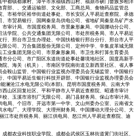
县中都镇都康村、漳平市永福镇西山村、福鼎市硖门畲族乡柏洋
教育部、、交通运输部、文化部、工商总局、食物药品监管总
院、市裕华区裕华街道处事处、市长安区人平易近查察院、承德
司、市贸易银行、国网秦皇岛供电公司、省地矿局秦皇岛矿产水
、市审计局、市国度税务局、市景象形象局、中国挪动分公司、
司法学院、公共交通集团无限公司、市处所税务局、市人平易近
支行、邢台市卫生办理处、中国扶植银行邢台分行、邢台市人平
无限公司、万合集团股份无限公司、定州中学、辛集皮革城无限
云工业集团无限公司、市景象形象局、市卫生和打算生育委员
通市分公司、市广阳区东道街道处事处馨境地社区、国度高新手
物院、海关（机关）、市南区学院南街道立新西里社区、省人事
员会鞍山监管、中国银行业监视办理委员会无锡监管、中国银行
行、中国平易近生银行科技开辟部、中国银行业监视办理委员会
能澜沧江水电无限公司(本部)、昆明市国度税务局、云南大学
市西山区回复社区、平和平静市人平易近查察院、昭通市审计
学校、玉溪市溶剂厂无限公司、易门县财务局、保山市审计局、
供电局、个旧市、开远市第一中学、文山州委办公室、云南省文
洪水电厂、大理学院、大理州财务局、中国挪动大理分公司、大
、丽江市处所税务局、丽江供电局、怒江州人平易近查察院、迪
成都农业科技职业学院、成都会武侯区玉林街道黉门街社区、