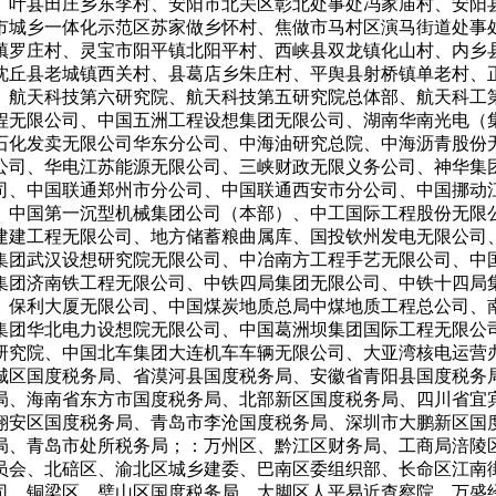
、叶县田庄乡东李村、安阳市北关区彰北处事处冯家庙村、安阳
市城乡一体化示范区苏家做乡怀村、焦做市马村区演马街道处事
镇罗庄村、灵宝市阳平镇北阳平村、西峡县双龙镇化山村、内乡
沈丘县老城镇西关村、县葛店乡朱庄村、平舆县射桥镇单老村、
、航天科技第六研究院、航天科技第五研究院总体部、航天科工
程无限公司、中国五洲工程设想集团无限公司、湖南华南光电（
石化发卖无限公司华东分公司、中海油研究总院、中海沥青股份
公司、华电江苏能源无限公司、三峡财政无限义务公司、神华集
司、中国联通郑州市分公司、中国联通西安市分公司、中国挪动
、中国第一沉型机械集团公司（本部）、中工国际工程股份无限
建建工程无限公司、地方储蓄粮曲属库、国投钦州发电无限公司
集团武汉设想研究院无限公司、中冶南方工程手艺无限公司、中
集团济南铁工程无限公司、中铁四局集团无限公司、中铁十四局
、保利大厦无限公司、中国煤炭地质总局中煤地质工程总公司、
集团华北电力设想院无限公司、中国葛洲坝集团国际工程无限公
研究院、中国北车集团大连机车车辆无限公司、大亚湾核电运营
城区国度税务局、省漠河县国度税务局、安徽省青阳县国度税务
局、海南省东方市国度税务局、北部新区国度税务局、四川省宜
翔安区国度税务局、青岛市李沧国度税务局、深圳市大鹏新区国
局、青岛市处所税务局；：万州区、黔江区财务局、工商局涪陵
员会、北碚区、渝北区城乡建委、巴南区委组织部、长命区江南
司、铜梁区、璧山区国度税务局、大脚区人平易近查察院、万盛