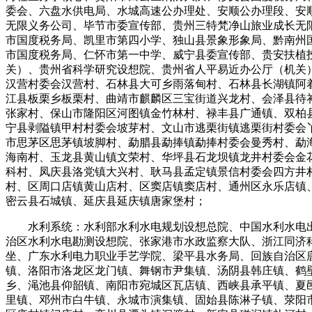
委会、六盘水供电局、水城高速公办理处、安顺公办理段、安
无限义务公司、毕节市委宣传部、贵州三特梵净山旅业成长无
市国度税务局、凯里市第四小学、独山县景象形象局、黔南州
市国度税务局、仁怀市第一中学、威宁县委宣传部、贵安扶植
关）、贵州省科学研究设想院、贵州省人平易近办公厅（机关
汉营村委会汉营村、石林县大可乡雨落甸村、石林县长湖镇阿
江县板栗乡板栗村、曲靖市麒麟区三宝街道兴龙村、会泽县待
张家村、保山市隆阳区河图镇金竹林村、禄丰县广通镇、双柏
宁县剥隘镇甲村村委会坡芽村、文山市逃栗街镇逃栗街村委会
市思茅区思茅镇坡脚村、勐腊县勐捧镇勐捧村委会曼秀村、勐
海南村、玉龙县黄山镇文荣村、华坪县石龙坝镇龙井村委会金
科村、凤庆县洛党镇大兴村、耿马县孟定镇景信村委会四方井
村、区周口店镇黄山店村、区窦店镇窦店村、通州区永乐店镇
密云县石城镇、延庆县延庆镇唐家堡村；
水利系统：水利部水利水电规划设想总院、中国水利水电出
治区水利水电勘测设想院、张家港市水政监察大队、浙江同济
坐、广东水利电力职业手艺学院、梁平县水务局、回族自治区
镇、洛阳市洛龙区龙门镇、舞钢市尹集镇、汤阴县韩庄镇、鹤
乡、渑池县仰韶镇、南阳市宛城区瓦店镇、西峡县承平镇、夏
里镇、邓州市白牛镇、永城市演集镇、固始县陈淋子镇、荥阳