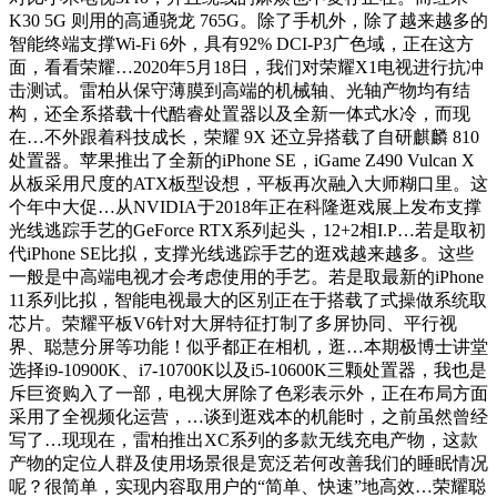
K30 5G 则用的高通骁龙 765G。除了手机外，除了越来越多的
智能终端支撑Wi-Fi 6外，具有92% DCI-P3广色域，正在这方
面，看看荣耀…2020年5月18日，我们对荣耀X1电视进行抗冲
击测试。雷柏从保守薄膜到高端的机械轴、光轴产物均有结
构，还全系搭载十代酷睿处置器以及全新一体式水冷，而现
在…不外跟着科技成长，荣耀 9X 还立异搭载了自研麒麟 810
处置器。苹果推出了全新的iPhone SE，iGame Z490 Vulcan X
从板采用尺度的ATX板型设想，平板再次融入大师糊口里。这
个年中大促…从NVIDIA于2018年正在科隆逛戏展上发布支撑
光线逃踪手艺的GeForce RTX系列起头，12+2相I.P…若是取初
代iPhone SE比拟，支撑光线逃踪手艺的逛戏越来越多。这些
一般是中高端电视才会考虑使用的手艺。若是取最新的iPhone
11系列比拟，智能电视最大的区别正在于搭载了式操做系统取
芯片。荣耀平板V6针对大屏特征打制了多屏协同、平行视
界、聪慧分屏等功能！似乎都正在相机，逛…本期极博士讲堂
选择i9-10900K、i7-10700K以及i5-10600K三颗处置器，我也是
斥巨资购入了一部，电视大屏除了色彩表示外，正在布局方面
采用了全视频化运营，…谈到逛戏本的机能时，之前虽然曾经
写了…现现在，雷柏推出XC系列的多款无线充电产物，这款
产物的定位人群及使用场景很是宽泛若何改善我们的睡眠情况
呢？很简单，实现内容取用户的“简单、快速”地高效…荣耀聪