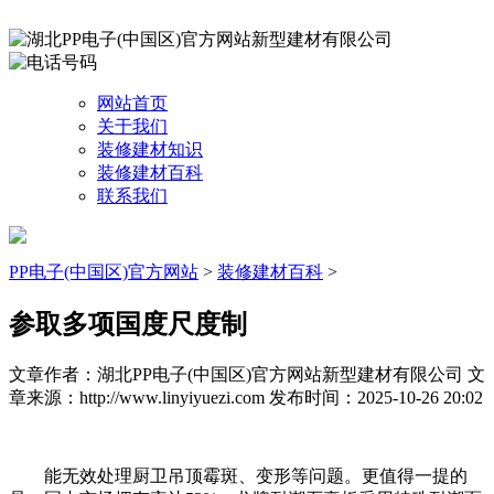
网站首页
关于我们
装修建材知识
装修建材百科
联系我们
PP电子(中国区)官方网站
>
装修建材百科
>
参取多项国度尺度制
文章作者：湖北PP电子(中国区)官方网站新型建材有限公司
文
章来源：http://www.linyiyuezi.com
发布时间：2025-10-26 20:02
能无效处理厨卫吊顶霉斑、变形等问题。更值得一提的