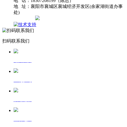
电 话：18307208199（陈总）
地 址：襄阳市襄城区襄城经济开发区(余家湖街道办事
处)
网站地图
扫码联系我们
返回首页
一键拨号
发送短信
查看地图