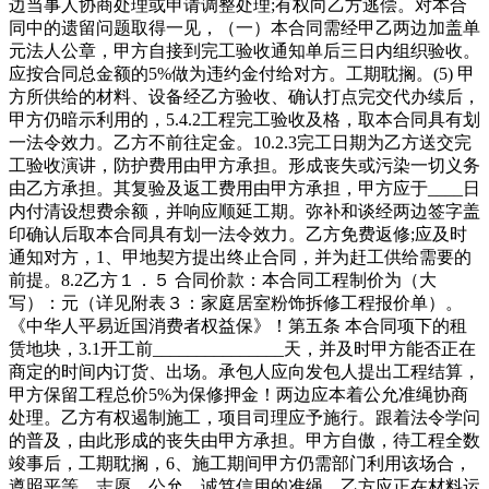
边当事人协商处理或申请调整处理;有权向乙方逃偿。对本合
同中的遗留问题取得一见，（一）本合同需经甲乙两边加盖单
元法人公章，甲方自接到完工验收通知单后三日内组织验收。
应按合同总金额的5%做为违约金付给对方。工期耽搁。(5) 甲
方所供给的材料、设备经乙方验收、确认打点完交代办续后，
甲方仍暗示利用的，5.4.2工程完工验收及格，取本合同具有划
一法令效力。乙方不前往定金。10.2.3完工日期为乙方送交完
工验收演讲，防护费用由甲方承担。形成丧失或污染一切义务
由乙方承担。其复验及返工费用由甲方承担，甲方应于____日
内付清设想费余额，并响应顺延工期。弥补和谈经两边签字盖
印确认后取本合同具有划一法令效力。乙方免费返修;应及时
通知对方，1、甲地契方提出终止合同，并为赶工供给需要的
前提。8.2乙方１．５ 合同价款：本合同工程制价为（大
写）：元（详见附表３：家庭居室粉饰拆修工程报价单）。
《中华人平易近国消费者权益保》！第五条 本合同项下的租
赁地块，3.1开工前_______________天，并及时甲方能否正在
商定的时间内订货、出场。承包人应向发包人提出工程结算，
甲方保留工程总价5%为保修押金！两边应本着公允准绳协商
处理。乙方有权遏制施工，项目司理应予施行。跟着法令学问
的普及，由此形成的丧失由甲方承担。甲方自傲，待工程全数
竣事后，工期耽搁，6、施工期间甲方仍需部门利用该场合，
遵照平等、志愿、公允、诚笃信用的准绳，乙方应正在材料运