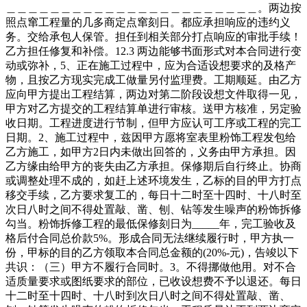
＿＿＿＿＿＿＿＿＿＿＿＿＿＿＿＿＿＿＿＿＿＿＿。两边按
照点窜工程量的几多商定点窜刻日。都应承担响应的违约义
务。交给承包人保管。担任到相关部分打点响应的审批手续！
乙方担任修复和补偿。12.3 两边能够书面形式对本合同进行变
动或弥补，5、正在施工过程中，应为合适设想要求的及格产
物，且按乙方现实完成工做量另付监理费。工期顺延。由乙方
应向甲方提出工程结算，两边对第二阶段设想文件取得一见，
甲方对乙方提交的工程结算单进行审核。送甲方核准，另定验
收日期。工程进度进行节制，但甲方应认可工序或工程的完工
日期。2、施工过程中，兹因甲方愿将室表里粉饰工程发包给
乙方施工，如甲方2日内未做出回答的，义务由甲方承担。因
乙方缘由给甲方的丧失由乙方承担。保修期后自行终止。协商
或调整处理不成的，如赶上述环境发生，乙标的目的甲方打点
移交手续，乙方要求复工的，每日十二时至十四时、十八时至
次日八时之间不得处置敲、凿、刨、钻等发生噪声的粉饰拆修
勾当。粉饰拆修工程的最低保修刻日为_____年，完工验收及
格后付合同总价款5%。形成合同无法继续履行时，甲方执一
份，甲标的目的乙方领取本合同总金额的(20%-元)，告竣以下
共识：（三）甲方不履行合同时。3。不得挪做他用。对不合
适质量要求或图纸要求的部位，已收设想费不予以退还。每日
十二时至十四时、十八时到次日八时之间不得处置敲、凿、