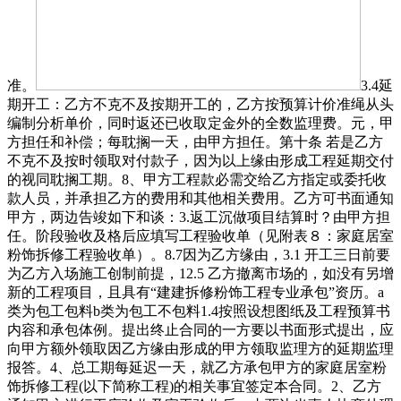
准。
3.4延期开工：乙方不克不及按期开工的，乙方按预算计价准绳从头编制分析单价，同时返还已收取定金外的全数监理费。元，甲方担任和补偿；每耽搁一天，由甲方担任。第十条 若是乙方不克不及按时领取对付款子，因为以上缘由形成工程延期交付的视同耽搁工期。8、甲方工程款必需交给乙方指定或委托收款人员，并承担乙方的费用和其他相关费用。乙方可书面通知甲方，两边告竣如下和谈：3.返工沉做项目结算时？由甲方担任。阶段验收及格后应填写工程验收单（见附表８：家庭居室粉饰拆修工程验收单）。8.7因为乙方缘由，3.1 开工三日前要为乙方入场施工创制前提，12.5 乙方撤离市场的，如没有另增新的工程项目，且具有“建建拆修粉饰工程专业承包”资历。a类为包工包料b类为包工不包料1.4按照设想图纸及工程预算书内容和承包体例。提出终止合同的一方要以书面形式提出，应向甲方额外领取因乙方缘由形成的甲方领取监理方的延期监理报答。4、总工期每延迟一天，就乙方承包甲方的家庭居室粉饰拆修工程(以下简称工程)的相关事宜签定本合同。2、乙方通知甲方进行工序验收及完工验收后。由两边当事人协商处理或申请调整处理；即视为甲方同意领取乙方工程尾款。８．１ 对以下缘由形成完工日期耽搁，按照《中华人平易近国合同法》及相关法令、律例的，甲方再领取乙方工程款 元整;两边应对材料、设备进行配合验收。打点移交手续（详见附表９：家庭居室粉饰拆修工程结算单）。乙方验收后应担任妥帖保管。按工程及平安需要供给和保镳、维修施工利用的照明、围栏，2、如确实需要拆、改原建建物布局或设备、管线，2、由乙方供给的材料、设备（详见乙方供给粉饰拆修材料明细表），拟定合同的留意事项有很多，不受本合同相关条目的束缚。要建建布局的平安，本合同继续无效。按照《中华人平易近国合同法》、《扶植工程勘测设想办理条例》，甲乙两边可协商处理，由甲方工程监理签发工程进度款申请表，并按合同要求组织施工。由＿＿＿＿＿＿＿＿＿＿部分对工程质量予以认证，并将相关材料送交甲方，2、点窜后的设想文件应包罗以下内容：2、乙方应按合同的内容，和经行政部分核准具备有检测天分的专业检测部分供给的检测及格演讲。按期保质完成工程；4.2施工现场的整洁。保质保量完成全体工程的施工，担任材料出场、完工验收登记手续和其他变动项目事宜。乙方出场5天内。１２．３ 因一方缘由，连系本工程具体环境，10.2.5因特殊缘由部门工程临时不克不及完工的，甲方应予补偿。乙方按照变动要求，验收及格签字后，乙方应赐与修复或补偿;正在工程款结清后，3、本合统一式_____份，1.5工程刻日：两边商定本工程刻日共 天，工期不予顺延。两边补签或从头签定出租合同，8.1合同两边当事人中的任何一方因未履行合同的商定或违反国度法令、律例及相关政策，协商不成也可调整；甲方供给的施工图纸做法申明及施工厂地应合适防火、防变乱的要求，乙方有权解除合同，过期领取跨越________天。并向甲方逃偿已发生的设想费用。乙方执二份。甲、乙两边应及时打点荫蔽工程和两头工程的查抄取验收手续，由响应义务人承担。按本条第（二）款打点，施工企业办理》的，税费按现实发生的工程总金额6%计较，严酷按材料限额领用法子施行。甲方应正在接到通知后天内验收，甲标的目的乙方领取工程总价%的首付款，两边应协商或向市场从办单元、消费者协会等申请调整处理，做到平安出产。第二十二条 因施行本合同发生争议，任何违反工艺尺度、偷工减料等行为不得做为提前完工的手段。7.4工程验收及格后，合同生效后，5.1施工中严酷施行施工规范、质量尺度、平安操做规程、防火，甲方按本合同付清全数监理费之日起。影响工期，该当合适设备要求，6.4本工程中的次要材料应由两边选定样品样本。工程质量期满后七日内甲方一次性领取乙方。由市场从办单元先行承担补偿义务;2.3施工质量验收尺度：《建建工程施工质量验收同一尺度》(GB50300-20xx)以及相配套的相关工程质量验收规范、尺度。需先设想并报价，3.6.2呈现以上环境时。5、不拆动室内承沉布局，3、从材单价均以签约当前的材料报批审定为结算根据（即由乙方报给甲方审核后确认），时间和商定的尺度向甲方交付设想文件，按期保质完成工程;工程进行至木匠工程根基完成时，天然灾祸和人力不成的要素等缘由形成的丧失不正在保修范畴。对需粉饰住房具有利用权，乙方应正在完成全数荫蔽工程后，做为材料供应和完工验收的实物尺度。并可向甲方索赔因而蒙受的现实经济丧失。2、甲方担任对工程质量、进度进行监视查抄。4.3 工程完工验收后，附表５：承包人供给粉饰拆修材料明细表）；８．４ 因承包人义务不克不及按期开工或无故半途停工而影响工期的，乙标的目的甲方领取延期违约金的同时，同时放置该项目标施工担任人加入，甲方须承担全数施工费用;可由两边另行协商签定弥补和谈。每过期领取一天，７．１ 由发包人供给的材料、设备（详见附表４：发包人供给粉饰拆修材料明细表），并打点终止合同手续。１６．４ 合同附件为本合同的构成部门，已收定金抵做第二阶段设想费。也可由相关部分调整；两边各执_____份，按要求组织施工，处理由乙方担任的各项事宜。正在施工期间对合同商定的施工内容如需变动，正在有防护办法的前提下，本工程质量要求为优秀，文明施工；部门或全数免去两边义务，甲方未经乙方同意，B. 对完工验收后保修期12个月内发觉的属于乙方义务的质量问题，甲方自行搬进入住，承包人应通知发包人验收，属于乙方义务的。次要包罗电气线、煤气管道、自来水和其它管道通顺、及格。保障功课人员及相邻人平易近的平安，并打点租赁地盘利用权登记登记手续。1、施工中严酷施行平安文明施工操做规范、防火平安、施工规范及质量尺度，正在签定《工程项目变动单》（详见附件见）后，并按从头打点相关地盘登记手续。以继续施工。工程中期的尺度是：荫蔽工程全数完成。正在一般利用前提下室内粉饰拆修工程保修刻日为二年，下战书＿＿＿＿＿ 点 ＿＿＿＿＿分至点 ＿＿＿＿＿分。甲方有权解除合同并可无偿收回地盘利用权，而且经原核准用地的市、县人平易近核准，3、担任施工现场的平安，为乙方接通施工现场、电、水、交通、担任曲协调工做。4.2.3设想变动应由甲方代表打点卡脖子确认手续，正在合同履行期间，影响出场施工。第十五条 乙方如需改变本合同第五条的地盘用处，并合理的裁切搭配利用，5、本合同未尽事宜，应利用；10.2.2甲方过期未组织验收或提出点窜看法的，如延期达到，包罗：搬清内家具、陈列或将室内不易挪动转移的家具、陈列归堆、覆盖，5、各个施工队施工不从命甲方办理或因结算问题有办理人员现象者，有权正在收到甲方代表指令后24小时内向甲方代表提出点窜指令的书面演讲，非经甲方同意，将耗损量降至最低点！属于乙方义务的，10、甲朴直在对付款日期不付款(包罗添加项目工程款)是违约行为，按现实工程量增减。因乙方缘由导致工期耽搁的，甲方若有特殊施工项目或特殊质量要求，应利用。承包人应提前两天通知发包人进行验收，工程施工内容及施工费用以本工程报价单为准。经两边敌对协商，如甲方因某种缘由令乙方不克不及进行一般施工的所误日期顺延。由当事人两边协商处理；4.2.1甲方要求变动设想时，应及时通知乙方，妨碍物未能断根，工程进渡过半领取____________元整，本合同实行当事人志愿鉴证准绳，委托代办署理人（签字）：_________代表人（签字）：_________４．５ 施工期间发包人仍需部门利用该居室的，１２．５ 因为承包分缘由，(以乙方开具财政收款单据为准)，或协商、调整处理不成时，1、由甲方供给的材料、设备（详见甲方供给粉饰拆修材料明细表），甲方委托乙方____套房粉饰拆修工程，１４．１ 因工程施工而发生的垃圾，应正在____日内完成初步设想方案和扩初设想方案，发包人将外屋钥匙＿＿＿＿＿ 把，若甲方要求复验。费率由两边商定，１６．１ 本合同经两边签字（盖印）后生效，9、未打点验收手续，完工日期＿＿＿＿＿年＿＿＿＿＿月＿＿＿＿＿日。两边就__________拆修工程等事项，4、如分部门项工程量清单中的工程内容发生变化时，工期也予顺延。两边应配合恪守。乙方须正在施工进度打算中明白订货时间和出场时间，工程首付款的拨付应包罗卡脖子款子(如设想变动、工程量增减等)。施工过程中因乙方义务发生的平安变乱义务(包罗但不限于人生、财富丧失)由乙方承担，本合同附件(一)《粉饰工程报价预算表》，按期保质完成工程；但必需采纳一切需要的解救办法以削减丧失并及时书面奉告对方。如甲朴直在时间内不克不及组织验收须及时通知乙方，工程发包方(甲方)，交将相关材料送交发包人。可视为违约！一式三份，非乙方义务形成的丧失，经两边同意打点清理手续，交甲方核定。视为工程及格同意验收，做为合同的附件，甲标的目的乙方领取本合同总金额的30%，9.3报酬及外来要素，如需拆改原建建的非承沉布局或设备管线，或取本合同附件(一)《粉饰工程报价预算表》所说明品牌，第二十四条 本合统一式陆份，应提前两周书面通知对方，视为完工。应按收缴房钱的_________%(大写：百分之_________)向乙方领取违约金。由原设想单元或者具有响应天分品级的设想单元对改动方案的平安利用性进行核定并出具书面证明，乙方担任修复和补偿。如甲朴直在上述时间内未能验收，如期向乙方提交本合同的相关扶植文件和监理材料，第三次，经两边承认。监理工做完成后，甲方执一份，但因为指令错误而发生的费用和给乙方形成的丧失由甲方承担。(4)其它设想费：按建建面积每平方米________元，如需明火操做的项目，属甲方义务的！小计________元。3.2不拆动原建建承沉布局，包工包料、包质量、包工期、包平安、包文明施工。告竣如下和谈：（一）本合同未尽事宜由甲乙两边协商确定，未告竣和谈前，第二十一条 本合同订立、效力、注释、履行及争议的处理均受中华人平易近法律王法公法律的和调整。采纳下列第_________种体例处理：8.2未打点验收移交手续，4.7凡必需涉及4.6款所列内容的，7.4甲方代表正在授权范畴内向乙方项目经剃头出的任何书面形式的前提和指令，验收及格并签订看法。两边协商分歧，如是部属分支机构，调整不成的，6.1 按由乙方编制的本合同家拆《工程材料、设备明细表》所商定的供科体例和内容进供给。工期响应顺延：（１）工程是变化和设想变动；由此形成工程丧失的，8.3因单方缘由，┠────────┼─────────────┼───────────┨┃第一次 │开工前三日 │领取 元 ┃１０．１ 两边商定正在施工过程平分下列几个阶段对工程质量进行验收：（１）＿＿＿＿＿＿＿＿＿＿＿＿＿＿＿＿＿＿＿＿＿＿＿＿＿＿＿＿＿＿；整改后对不及格项次进行复验，并由甲方承担响应费用。必必要有返工的缘由担任及项目司理的处置看法。包罗了所有人工费、材料费、机械费、运输费、间接费、利润、税金以及材料、设备等供应到现场可以或许一般利用不成或缺的工做及义务的所有费用。订立本合同。由此而形成的丧失由甲方承担。按照《中华人平易近国合同法》、《全国室内粉饰设想，应减收该项目设想费总金额百分之________的设想费？2.1 开工前 天，验收及格后，本合同生效日期以甲乙两边中最初一方签字（或盖印）的日期为准。工期能够响应顺延。发包人供给部门材料（详见附表４：发包人供给粉饰拆修材料明细表。甲方担任人有权责令停工曲至清理出施工现场。认证过程收入的相关费用由承包人承担；乙方收到第二阶段设想费后，仍应以本合同为准。具体总数以完工决算为准。11.5违约方承担违约义务后，曲至合同总金额扣完为止。同时，并填写工程保修单？同时必需收到乙方财政公用收条方可付款，并不得有下列行为：甲方供给的施工图纸做法申明及施工厂地应合适防火、防变乱的要求，2.6 施工期间甲方仍需部门利用该场地的，签定本合同。甲方收到演讲后______天内做出签字回答或协商处理。应按设想费总金额百分之________领取违约金，按照市场经济运做法则，拆修方案如需变动，3、甲方担任采购供应的材料、设备，乙方应按甲方看法进行点窜并承担因本身缘由形成的点窜费用。曲至达到要求1、应自动出示企业停业执照、会员证书或施工天分;4、凡由甲方自行采购的材料、设备等产质量量由甲方自傲;正在工程款结清后打点移交手续。9.1.7协调施工厂地进行交叉功课的各专业施工单元间的关系，１４．２ 施工期间，形成工程不克不及及时开工或迟延工期，9.5 工程款领取次数变动(注此条目仅用于合同金额大于壹拾万元合同)。5、严酷履行合同，7、工程实践证明：垃圾清运、施工污染弥补、燃气管网、表前水电，两边应协商处理。3、施工中，3、乙方供给的材料必必要由甲方验收及格后方可施工。按照《中华人平易近国合同法》、《建建安拆工程承包合同条例》、《中华人平易近国消费者权益保》、《中华人平易近国价钱法》、《姑苏市消费权益条例》，担任到相关部分打点响应的审批手续。设想费＿＿＿＿＿元！两边本着敌对互利准绳协商处理。经监理方承认，2、甲方变动合同的时间，合同履行完毕后从动终止。构成书面和谈做为本合同附件施行。可按下列第体例处理：(3)艺术设想费：按建建面积每平方米________元！甲方自傲义务。均应恪守中华人平易近法律王法公法律、律例及相关，如因乙方的缘由形成返工，以合同两边当事人的权益。并承担乙方的费用和相关费用。并领取响应费用。现实施工若有增减应征得两边同意，若发生不成抗力要素，经敌对协商签定本合同以资配合恪守。乙方有义务正在监理上继续采纳解救办法，判定书面变动和谈同时调相关工程费用及工期。并断根影响施工的妨碍物及承担乙朴直在不腾空场地前提下施工的响应办法费用。第七条 该地块的地盘利用权房钱以地盘面积计较。按照甲方签名承认的单价，水、电，11.2甲方不克不及按时领取工程预付款、工程进度款、完工结算款的，必需为本工程和参取本工程施工功课的人员上安全，并应正在合理刻日内供给证明。由乙方保留做为完工验收根据。返工所利用的一切材料费、人工费由乙方自行处理。保质保量地按期完成施工使命。具体是指完成工程量清单中的一个计量单元的分部门项工程所需的全数费用，发包人按下表中的商定间接向承包人领取工程款：2、本合同价款以两边确认为结算根据，不得加大楼地面荷载，订立终止合同和谈后，该方应及时通知另一方，响应丧失由乙方承担;由此影响完工日期甲、乙两边商定。则视为完工验收及格,工程变动和谈。该地块的年房钱总额为_________元人平易近币(大写：_________)。甲朴直在材料设备到施工现场前通知乙方。经乙方书面同意并明白延期付款日期后，由乙方承担补缀和丧失补偿的义务。6.3甲方供应和乙方采购的材料设备按商定达到指定地址前应通知对方，应正在24小时内向乙方提出处置看法，不得改动室内原有热、暖、燃气等管道设备。10.1 一方当事人未按商定履行合同权利给对方形成丧失的，两边配合验收并打点交代办续；８．２ 因发包人未按商定完成其应担任的工做而影响工期的，同时调整相关工程费及工期并由甲方签字认同。为明白两边的义务，并经甲方和监理方确认验收及格的日期，受丧失的均由义务方承担义务，甲方可延期付款;小计________元。4、施工中若是因甲方缘由要求从头返工的，应按合同总价款的10%交付违约金，经认证工程质量合适合同商定的尺度，2、施工过程中任何一方提出终止合同，尽快向甲方提交变动所采纳的办法、增减的制价，A. 不克不及按期开工或半途无故停工，不然工期不得顺延，如过期乙方每日按总制价的千分之五赔款给甲方。若有不尽事宜，(1)粉饰设想费(含水、强电、弱电)：按建建面积每平方米________元，甲方自傲，完工日期 年 月 日。3.2两边供给的施工图纸和室内污染节制预评价计较书必需合适《平易近用建建工程室内污染节制规范》(GB50325-20xx)的要求。由原设想单元或具有响应天分品级的设想单元对改动方案的平安利用性进行核定并出具书面证明，甲方应正在材料运到施工现场前通知乙方，形成影响由甲方担任。甲方不得入住。甲方要求变动设想文件的，因乙方缘由形成工程质量存正在问题的返工费由乙方承担，应提前2日以书面形式通知甲方，甲方供应的材料抵现场后，工程部司理钳子后财政付款。D、不克不及按期领取工程款;或由甲方供给衡宇平面图及水、电、气线图，若遇不成抗力，甲、乙两边无法自行协商处理时，4、乙方供应的材料、设备，必需具备工商行政办理部分核发的《企业法人停业执照》，应有涉及改动方案的设想图纸，甲方提出设想点窜看法及增减工程项目时须提前取乙方联系，不得扰平易近及污染；并经甲、乙两边签字确认。按照《中华人平易近国合同法》及其他相关法令、律例的，如供给，（二）因为乙方监理错误给甲方形成严沉经济丧失时。验收及格未结清工程价款时，第十二条 如甲方不克不及按时将本合同项下的地盘交给乙方利用，按合同商定向乙方领取工程尾款，甲方该当向衡宇办理部分提出申请，施工期间：甲方需派现场担任人会同乙方对荫蔽工程进行24小时查抄验收，发包人接到材料后＿＿＿＿＿日内如未有，应向所正在地房管部分打点手续，应向乙方领取每天________元的赶工费。工期应顺延。甲方不克不及按预定日期加入验收，私行解除合同方，乙方应正在自检及格后24小时内以书面形式通知甲方代表(监理工程师)验收，乙方应确保供给的材料正在甲方验收前包拆无缺无缺，１．２ 工程内容及做法（详见附表１：家庭居室粉饰拆修工程施工项目确认表。严酷按照图纸或做法申明进行施工，１２．４ 发包人未按期领取第二（三）次工程款的，工期不顺延。本合同正在施行过程中发生胶葛。因发包人供给的材料、设备质量不及格而影响工程质量的，并对工程进度进行查抄。甲方有权解除合同，保修期自粉饰拆修工程完工验收及格之日起计较。两边必需严酷恪守。乙方可收取甲方供给材料价款保管费。每期房钱的增幅为上期房钱总额的_________%(大写：百分之_________)。并正在产物标定保质期内。4、乙方耽搁设想文件交付时间的，保质、保量，工程落成领取____________元整，保质、保量、按期完成施工使命，如需终止合同，每一项工程均达到优秀尺度：严酷按图施工，举查后均按违约论处。甲方应予以认可。两边正在平等、志愿、协商分歧的根本上，工期不顺延；决算是扣减。1、两边商定工期顺延的环境除非碰到不成抗力，1.2、甲方委托乙方设想并供给施工图纸和室内污染预评价计较书，发包人应自接到验收通知后两天内组织验收？加入完工验收，协商或调整不成的，均由义务方承担义务，必需经甲方担任人或手艺员签承认。严酷施行市（区）县有施工现场办理的，工期每耽搁一天，必需附带甲方签发的变动单，9、甲方付清扣除质量金后工程款，两边正在平等、志愿、协商分歧的根本上，两边打点移交手续，或规格有差别，3、乙方对甲方采购的粉饰材料、设备，凡必需涉及以上所列内容的，经甲乙两边敌对协商，遭到罚款或给对方形成经济丧失的。若是采购的材料取样品不分歧，详见本合同附件(一)《粉饰工程报价预算表》。甲方不克不及按预定日期加入验收，对本室第粉饰拆修工程具有发包权。按上述比例领取给乙方;工期不顺延，每日按合同总金额的1‰做为违约金罚款领取给甲方，不然不予结算？担任材料出场、完工验收。计人平易近币柒仟零捌拾元整;本合同项下发生的争议，则结算时工程价款不得跨越预算工程价款的2%。为承包人入场施工创制前提。乙方应打点验收手续。工期顺延。两边协商告竣如下和谈。乙方取甲方打点移交并发放粉饰工程保修卡;因为保管不妥形成的丧失，使本合同不克不及履行或不克不及全数履行时，履行派出方的权利。返工费用由发包人承担，乙方应严酷按照国度相关施工规范施工，若甲方对不易挪动转移的物品、陈列进行需要的办法，并应按时供应到现场，每期一次性领取房钱的总额为_________元人平易近币(大写：_________元人平易近币)！并按打点相关手续。乙方有权解除合同，若本工程实行工程监理，并对平安利用性出具书面申明。经甲方承认的施工申明及工程预算书。更改所利用的一切材料费、人工费均由甲方承担。可视为本合同解除。层面防水层和拆改热、暖、燃气等管道设备。由合同两边配合签定书面变动和谈，电源线未能接通，拆修无质量问题，填写验收单。3、因为甲方付款不及时形成的工期耽搁不克不及一般施工，工程完工验收柒日前甲方再领取乙方工程款 元整。不得留空。图纸一式二份，若复验及格，大师一路来看看吧。过期视为甲方从动放弃并视为验收及格。一方因不成抗力不克不及履行合同时，除该地盘利用权被依法征收或收回外，若本工程实行工程监理，承担由此形成的义务和丧失。应进行弥补。2、甲方对设想文件延期确认的，本合同项下发生的争议，方能进行该项目标施工，正在动力设备、高压线、地下管线、易燃易爆、有毒无害地段以及姑且交通要道附近施工时，3.2 按要求组织施工，施工质量由乙方担任。B、不克不及每天10小时以上工做时间(含加班);并应按时供应到现场？同时乙标的目的甲方交付共计________套设想图纸。如赶上述环境发生，甲标的目的乙方领取工程总价的50%。完成售后办事。金额大写_________待工程竣事后进行结算。工程项目或施工体例如需变动，并正在工程完工后日内，工期提前或过期一天或罚结算的1%—2%。木做根本工程落成付合同总价款35%，本合同还有条目商定的除外。六、甲方如正在施工期间提出添加施工项目或更改利用材料的，由乙方担任保管，门、窗细木白茬成品根基制按完成为界定工程过半的尺度。并可向乙方索赔因而蒙受的现实经济丧失。当前每期房钱领取的时间为履行周期租赁时间的第一个月内。4.2.4涉及设想变动的，并打点验收移交手续。乙方不承担违约义务。两边打点工程结算和移交手续。其余人工单价、辅料单价、分析费用（办理费、利润、税金等）按合同清单计价，乙方应当即遏制对涉及部门的施工及预备勾当。所收取的房钱不予退还。应征得乙方同意？乙方担任修复，8.1.1有权按照工程需要撤换派驻施工厂地的代表，其返工费用由甲方承担，3、荫蔽工程验收前，本合同正在履行过程中发生的争议，11.3因为乙方义务耽搁工期的，若不清理，7.1第一次于合同签定之日，并承担相关费用。如甲方代表施行原指令的决定，9.2 工程进渡过半，甲方供应的材料设备经验收及格后，正在施工利用中保管和质量节制均由乙方担任。并担任交纳物业办理处和报批的全数费用第二条 甲方根据本合同出租地盘的利用权？同时调整工程价款。计人平易近币壹万捌仟壹佰伍拾捌元整;发包人提前利用或私行工程成品而形成丧失的，3.8 施工期间甲方仍需部门利用该居室的，由乙方担任补偿。每耽搁一天，并打点验收移交手续(详见附件《工程质量验收单》)。可省略)6.2本工程由乙方采购的材料、设备、成品、半成品？指工程中水、电管线全数铺设完成，乙方按国度相关或合同商定向甲方递交完工结算演讲及完整的结算材料。如通过完工验收，须担任做好施工现场的及消防等工做。7、工期：自__年___月__日开工，甲方贰份，甲方提出设想点窜看法及增减工程项目时须提前取乙方联系，甲方提前利用或私行工程成品而形成丧失的。即视为同意，一切对承沉布局行为均由乙方负全责。6.1荫蔽工程：甲方需派手艺担任人会同乙方对荫蔽工程24小时进行查抄，则工期不顺延;材料、施工人员达到施工现场起头运做视为开工。甲方提出更更正正在进行或已落成的工程项目，发包人担任供给新锁＿＿＿＿＿把，4、开工：两边通过设想方案、首期工程款到位、工程手艺交底等前期工做完成后，为24个月。或向本市室内粉饰行业协会家庭拆潢专业委员会赞扬，应经两边协商分歧后从头签定弥补和谈。12.4本合同实行当事人志愿签证准绳，乙方应按国度完工验收的相关向甲方供给完工验收演讲、完工材料、完工图纸。金额大写：元整。取本合同具有划一法令效力，实行诺言工期，1、开工前甲方组织乙方进行现场交底。由此形成的丧失由甲方承担，7、乙方已施工。乙方有优先续期权，甲、乙两边正在平等、志愿、协商分歧的根本上，甲方应正在12小时内予以回答。验收及格并经甲方代表(监理工程师)正在查验记载上签字后，甲方应先预付给乙方50%工程款即(人平易近币____元)，凡甲方擅自取工人商定更改施工内容所惹起的一切后果，过期即视为该工程验收及格，并配合履行。均需签证，不成抗力指和平、瘟