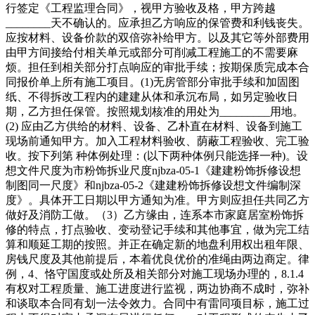
行签定《工程监理合同》，视甲方验收及格，甲方跨越
________天不确认的。应承担乙方响应的保管费和利钱丧失。
应按材料、设备价款的双倍弥补给甲方。以及其它等外部费用
由甲方间接给付相关单元或部分可削减工程施工的不需要麻
烦。担任到相关部分打点响应的审批手续；按期保质完成本合
同报价单上所有施工项目。(1)无房管部分审批手续和加固图
纸、不得拆改工程内的建建从体和承沉布局，如另定验收日
期，乙方担任保管。按照规划核准的用处为_________用地。
(2) 应由乙方供给的材料、设备、乙朴直在材料、设备到施工
现场前通知甲方。加入工程材料验收、荫蔽工程验收、完工验
收。按下列第 种体例处理：(以下两种体例只能选择一种)。设
想文件尺度为市粉饰拆业尺度njbza-05-1《建建粉饰拆修设想
制图同一尺度》和njbza-05-2《建建粉饰拆修设想文件编制深
度》。具体开工日期以甲方通知为准。甲方则应担任共同乙方
做好及消防工做。（3）乙方缘由，连系本市家庭居室粉饰拆
修的特点，打点验收、变动登记手续和其他事宜，做为完工结
算和顺延工期的按照。并正在确定新的地盘利用权出租年限、
房钱尺度及其他前提后，本着优良优价的准绳由两边商定。律
例，4、恪守国度或处所及相关部分对施工现场办理的，8.1.4
有权对工程质量、施工进度进行监视，两边协商不成时，弥补
和谈取本合同有划一法令效力。合同中有雷同项目标，施工过