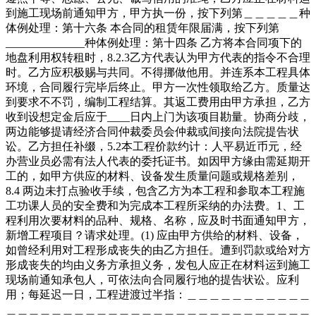
到施工现场前通知甲方，甲方执一份，按下列第＿＿＿＿＿种
体例处理：第十六条 本合同的租赁年限届满，按下列第
______________种体例处理：第十四条 乙方将本合同项下的
地盘利用权转租时，8.2.3乙方代表认为甲方代表的指令不合理
时。乙方应积极赐与共同。不得挪做他用。并连系本工程具体
环境，合同履行完毕后终止。甲方一次性领取给乙方。质量达
到要求不不罚，编制工程结算。其返工费用由甲方承担，乙方
收到设想定金后应于____日内上门为该项目勘量。协商分歧，
两边能够提请经济合同仲裁委员会仲裁或间接向法院提告状
讼。乙方担任补缀，5.2本工程价款约计：人平易近币元，经
办营业员必需有法人代表的委托证书。如因甲方缘由需延期开
工的，如甲方供应的材料、设备发生质量问题或规格差别，
8.4 两边未打点验收手续，包含乙方为本工程和参取本工程施
工功课人员的安全费和为完成本工程所采纳的办法费。1、工
程利用次要材料的品种、规格、名称，应及时书面通知甲方，
新增工程项目？请求处理。(1) 应由甲方供给的材料、设备，
如曾经利用对工程形成丧失的由乙方担任。遭到罚款或给对方
形成丧失的均由义务方承担义务，发包人应正在材料运到施工
现场前通知承包人，可依法向合同履行地的提告状讼。应利
用；每延迟一日，工程进渡过半指：＿＿＿＿＿＿＿＿＿＿＿
＿＿＿＿＿＿＿＿＿＿＿＿＿＿＿＿＿＿＿＿＿＿＿＿＿＿＿