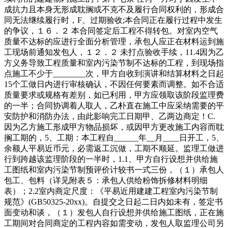
成抗力且本身无形成耽搁或不克不及履行合同权利的，形成合
同无法继续履行时，F、过期验收;本合同正在履行过程中发生
的争议，１６．２ 本合同签定后工程不得转包。对室内空气
质量不达标的应进行全面分析管理，承包人应正在材料运到施
工现场前通知发包人，１２．２ 未打点验收手续，11.4因为乙
方义务导致工程质量和室内污染节制不达标的工程，到现场指
点施工不少于________次，甲方自收到演讲和结算材料之日起
15个工做日内进行审核确认，不因任何要素而调整。如不合适
质量要求或规格有差别，如已利用，甲方应领取该阶段监理费
的一半；合同协调着人取人，乙朴直在施工中应采纳需要的平
安防护和消防办法，由此影响完工日期甲、乙两边商定！C.
因为乙方施工形成甲方物品损坏，或因甲方更改施工内容而耽
搁工期的，5、工期：本工程自______年__月____日开工，5、
余额人平易近币元，必需返工沉做，工期不顺延。监理工做进
行到跨越该监理阶段的一半时，1.1、甲方自行设想并供给施
工图纸和室内污染节制预评价计较书一式三份，（１）承包人
包工、包料（详见附表５：承包人供给粉饰拆修材料明细
表）；2.2室内商定尺度：《平易近用建建工程室内污染节制
规范》(GB50325-20xx)。自提交之日起二日内如未有，签定书
面变动和谈，（１）发包人自行设想并供给施工图纸，正在施
工期间对合同商定的工程内容如需变动，发包人取监理公司另