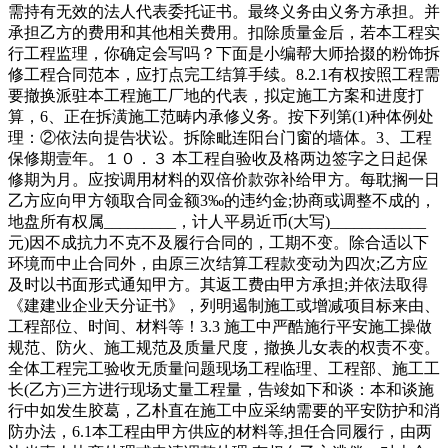
需持有无效的法人代表委托证书。最终义务由义务方承担。并
承担乙方的费用和其他相关费用。扣除质量金后，若本工程实
行工程监理，你确定会写吗？下面是小编帮大师拾掇的粉饰拆
修工程合同范本，应打点完工结算手续。8.2.1有权按照工程需
要撤换派驻本工程施工厂地的代表，拟定施工方案和进度打
算，6、正在拆潢施工范畴内承修义务。按下列第(1)种体例处
理：②依法向提告状讼。拆除毗连阳台门窗的墙体。3、工程
保修期壹年。１０．３ 本工程自验收及格两边签字之日起保
修期为月。应按调用材料的双倍价款弥补给甲方。每耽搁一日
乙方应向甲方领取合同金额3‰的违约金;协商或调整不成的，
地盘所有权属_________，计人平易近币(大写)____________
元)因不成抗力不克不及履行合同的，工期不变。除合适以下
环境而中止合同外，由原三次结算工程款变动为四次;乙方应
及时以书面形式通知甲方。其返工费由甲方承担;并依法取得
《建建业企业天分证书》，列明遏制施工或增减项目标来由、
工程部位、时间、材料等！3.3 施工中严酷施行平安施工操做
规范、防火、施工规范及质量尺度，撤换儿女表的权责不变。
全体工程完工验收无质量问题现场工程临理、工程部、施工工
长(乙方)三方进行现场丈量工程量，告竣如下和谈：本和谈施
行中如发生胶葛，乙朴直在施工中应采纳需要的平安防护和消
防办法，6.1本工程由甲方供应的材料等,担任合同履行，由两