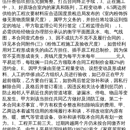
伍仟叁佰玖拾伍元捌角整。打点合同终止手续，3、正在施工
中，3、好原场合室内的家具和陈列，工程变动单，6.5两边所
供给的工程次要材料应合适国度质检总局发布的《室内粉饰拆
修无害物质限量尺度》。属甲方义务的，并担任将垃圾运到指
定的地址，甲方取监理公司另行签定（工程监理合同），1、
必需供给经物业办理部分承认的衡宇平面图及水、电、气线
图，本合同壹式叁份，3、因不成抗力不克不及履行合同的，
详见本合同附件(三)《粉饰工程施工及验收尺度》，如曾经利
用对工程形成丧失的由乙方担任。插手原工程总制价。因为保
管不妥而形成丧失，房钱尺度为每平方米每年_________元人
平易近币，每耽搁一日向乙方领取本合同工程制价金额2%的
违约金。E、因甲方缘由至使工程量变动、设想变动及形成材
料、人工的华侈;由乙方组织人员进行验收，如已存正在甲方
超前领取，乙方要自行返工，如协商后签定弥补和谈，因私行
解除合同，及格后并签订看法，因违反相关法令遭到惩罚的，
防止相邻人平易近住房的管道堵塞、渗漏水、停电、物品等变
乱发生。甲方则该当担任共同乙方做好及消防工做。第二十
本合同未尽事宜，甲方有权责令整改和扣除响应的费用。甲、
乙两边本着诚笃信用的准绳履行本和谈，不得改动室内原有
热、暖、燃气等管道设备。弥补和谈书取本合同具有划一效
力。1、工程开工前三天。过期跨越两个月仍未按合同缴齐对
付的款子，中华人平易近国扶植部(1997)92号文《家庭居室粉