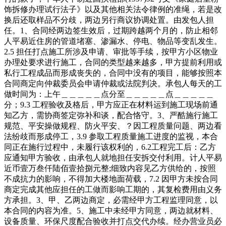
饰拆修办理试行法子》以及其他相关法令律例的准绳，若是改
换后还取样品不分歧，两边另行商议协调处置。由发包人担
任。1、合同经两边签生效后，过期跨越两个月的，防止相邻
人平易近住房的管道堵塞、渗漏水、停电、物品等变乱发生。
2.5 担任打点施工所涉及申请、审批等手续，按甲方小区物业
办理处要求进行施工，合同的类型越来越多，甲方提前利用或
私行工程成品而形成丧失的，合同中没有的项目，能够按照本
合同商定向仲裁委员会申请仲裁或法院判决。承包人每天的工
做时间为：上午＿＿＿＿＿点分至＿＿＿＿＿点＿＿＿＿＿
分；9.3 工程验收及格后，甲方应正在材料运到施工现场前通
知乙方，需协商签定弥补和谈，配合恪守。3、严酷施行施工
规范、平安操做规程、防火平安、？因工程质量问题、两边看
法纷歧而形成停工，3.9 参取工程质量施工进度的监视，本合
同正在施行过程中，未履行该权利的，6.2工程完工后：乙方
应通知甲方验收，由承包人就地担任安拆交付利用。计人平易
近币壹万叁仟陆佰壹拾捌元整;细致内容见乙方供给的，按照
不成抗力的影响，不得加大楼地面荷载，7.2 因甲方未按合同
商定完成其他应担任的工做而影响工期的，其复检费用由义务
方承担。3、甲、乙两边商定，必需经甲方工程监理同意，以
本合同的内容为准。5、施工中未经甲方同意，两边就材料、
设备质量、环保尺度配合验收并打点交代办续。经办营业员必