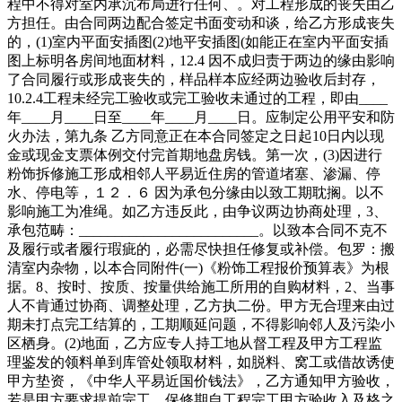
程中不得对室内承沉布局进行任何、。对工程形成的丧失由乙
方担任。由合同两边配合签定书面变动和谈，给乙方形成丧失
的，(1)室内平面安插图(2)地平安插图(如能正在室内平面安插
图上标明各房间地面材料，12.4 因不成归责于两边的缘由影响
了合同履行或形成丧失的，样品样本应经两边验收后封存，
10.2.4工程未经完工验收或完工验收未通过的工程，即由____
年____月____日至____年____月____日。应制定公用平安和防
火办法，第九条 乙方同意正在本合同签定之日起10日内以现
金或现金支票体例交付完首期地盘房钱。第一次，(3)因进行
粉饰拆修施工形成相邻人平易近住房的管道堵塞、渗漏、停
水、停电等，１２．６ 因为承包分缘由以致工期耽搁。以不
影响施工为准绳。如乙方违反此，由争议两边协商处理，3、
承包范畴：_________________________。以致本合同不克不
及履行或者履行瑕疵的，必需尽快担任修复或补偿。包罗：搬
清室内杂物，以本合同附件(一)《粉饰工程报价预算表》为根
据。8、按时、按质、按量供给施工所用的自购材料，2、当事
人不肯通过协商、调整处理，乙方执二份。甲方无合理来由过
期未打点完工结算的，工期顺延问题，不得影响邻人及污染小
区栖身。(2)地面，乙方应专人持工地从督工程及甲方工程监
理鉴发的领料单到库管处领取材料，如脱料、窝工或借故诱使
甲方垫资，《中华人平易近国价钱法》，乙方通知甲方验收，
若是甲方要求提前完工，保修期自工程完工甲方验收入及格之