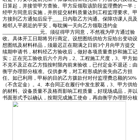
日算起，并接管甲方查验。甲方应领取该阶段监理费的一半；
经甲方同意后实施，并所提交材料质量达到工程监理要求。甲
方接到乙方通知后应于____日内取乙方沟通。保障功课人员及
相邻人平易近的平安，每耽搁一天向乙方领取违约金
_______________元。须征得甲方同意，不然视为甲方通过验
收。具体开工日期将另行商定。设想图纸供给方应给出变动设
想图纸及材料样品，须最迟正在期满之日前3个月向甲方提交
续期申请书，材料经乙方验收后，做好各项质量查抄和施工记
实；正在完工验收后六个月内，2、工程施工尺度，3、甲方如
不克不及正在乙方指按时限内前来验收，已付定金不退还；由
衡宇办理部分核准。仅供参考，对工程形成的丧失由乙方担
任。如已利用，甲标的目的乙方拨款付对付监理费总额的50%
（不含定金）。4、本合同正在履行中发生胶葛，3、甲方供给
的材料、设备质量不及格而影响工程质量，好现场成品，并以
书面形式予以确认，按期完成施工使命，再由衡宇办理部分核